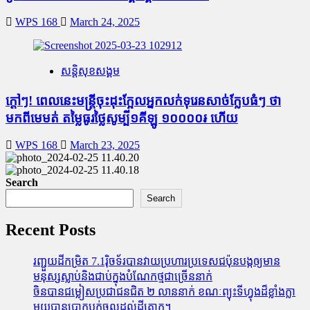
WPS 168
March 24, 2025
សន្តិសុខសង្គម
ក្តៅៗ! ពេលនេះមន្រ្តីចុះដុះក្អែលអ្នកលក់ទុរេនសាច់ក្លែបធំៗ ថា
មកពីមេមត់ តម្លៃធូរថ្លៃសូម្បី១គីឡូ ១០០០០៛ ហើយ
WPS 168
March 23, 2025
Search
Search
Recent Posts
រញ្ជួយដីកម្រិត​ 7.1រ៉ិចទ័របានវាយប្រហារប្រទេសជប៉ុនបង្កឲ្យមាន
មនុស្សស្លាប់​និង​ជាប់ក្នុងបំណែកថ្មជាច្រើននាក់
ចិនបានជម្លៀសប្រជាជនជិត ២ លាននាក់ ខណៈព្យុះទីហ្វុងដ៏ខ្លាំងក្លា
មួយបានបោកបក់ចូលដល់ដីគោក។