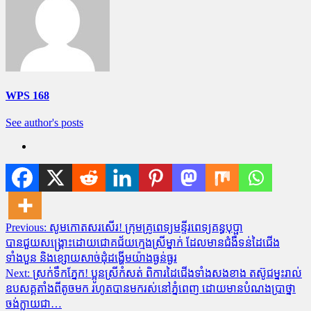
WPS 168
See author's posts
Post
Previous:
សូមកោតសរសើរ! ក្រុមគ្រូពេទ្យមន្ទីរពេទ្យគន្ធបុប្ផា
បានជួយសង្គ្រោះដោយជោគជ័យក្មេងស្រីម្នាក់ ដែលមានជំងឺទន់ដៃជើង
navigation
ទាំងបួន និងខ្សោយសាច់ដុំដង្ហើមយ៉ាងធ្ងន់ធ្ងរ
Next:
ស្រក់ទឹកភ្នែក! ប្អូនស្រីកំសត់ ពិការដៃជើងទាំងសងខាង តស៊ូជម្នះរាល់
ឧបសគ្គតាំងពីតូចមក រហូតបានមករស់នៅភ្នំពេញ ដោយមានបំណងប្រាថ្នា
ចង់ក្លាយជា…