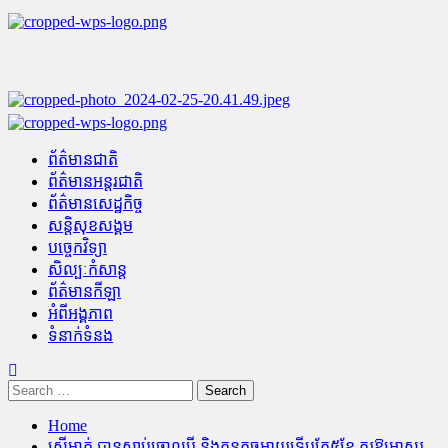
Skip
to
content
Primary
Menu
ព័ត៌មានជាតិ
ព័ត៌មានអន្តរជាតិ
ព័ត៌មានសេដ្ឋកិច្ច
សន្តិសុខសង្គម
បច្ចេកវិទ្យា
សិល្បៈកំសាន្ត
ព័ត៌មានកីឡា
អំពីអង្គភាព
ទំនាក់ទំនង
Search
for:
Home
ស្ត្រីម្នាក់ បានស្លាប់ចោលប្ដី និងកូនតូចអាយុទើបតែ៥ខែ គួរឱ្យអាសូរ