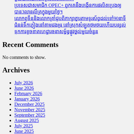
ប្រទេសជាសមាជិក OPEC+​ ពួកគេនឹងបង្កើនការផលិតប្រេងឲ្យ
បាន3លានលីត្រក្នុងមួយថ្ងៃ។
លោកពូទីននិងលោកត្រាំជូបពិភាក្សាគ្នារតាមទូរស័ព្ធដល់ទៅ90នាទី
ជំនន់​ទឹកភ្លៀង​នៅ​តាម​ដងអូរ​ នៅ​ស្រុក​សំឡូត​ថមថយ​ហើយ​បន្សល់​
ទុក​ការ​ខូចខាត​ហេដ្ឋារចនាសម្ព័ន្ធ​ផ្លូវថ្នល់​មួយ​ចំនួន
Recent Comments
No comments to show.
Archives
July 2026
June 2026
February 2026
January 2026
December 2025
November 2025
September 2025
August 2025
July 2025
June 2025