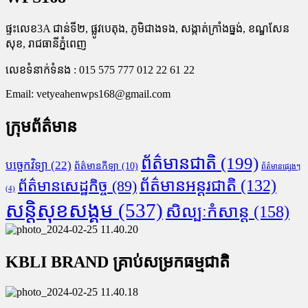
ផ្ទះលេខ3A ជាន់ទី២, ផ្លូវបេតុង, ភូមិជាងទង, សង្កាត់ក្រាំងធ្នង់, ខណ្ឌសែន
សុខ, រាជធានីភ្នំពេញ
លេខទំនាក់ទំនង : 015 575 777 012 22 61 22
Email:
vetyeahenwps168@gmail.com
ក្រុមព័ត៌មាន
ព័ត៌មានជាតិ
(199)
បច្ចេកវិទ្យា
(22)
ព័ត៌មានកីឡា
(10)
ព័ត៌មានផ្សេងៗ
ព័ត៌មានអន្តរជាតិ
(132)
ព័ត៌មានសេដ្ឋកិច្ច
(89)
(4)
សន្តិសុខសង្គម
(537)
សិល្បៈកំសាន្ត
(158)
KBLI BRAND គ្រាប់សម្រកធម្មជាតិ