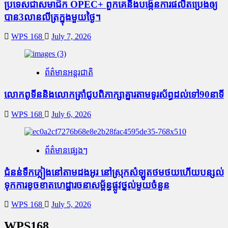
ប្រទេសជាសមាជិក OPEC+​ ពួកគេនឹងបង្កើនការផលិតប្រេងឲ្យ
បាន3លានលីត្រក្នុងមួយថ្ងៃ។
WPS 168
July 7, 2026
ព័ត៌មានអន្តរជាតិ
លោកពូទីននិងលោកត្រាំជូបពិភាក្សាគ្នារតាមទូរស័ព្ធដល់ទៅ90នាទី
WPS 168
July 6, 2026
ព័ត៌មានផ្សេងៗ
ជំនន់​ទឹកភ្លៀង​នៅ​តាម​ដងអូរ​ នៅ​ស្រុក​សំឡូត​ថមថយ​ហើយ​បន្សល់​
ទុក​ការ​ខូចខាត​ហេដ្ឋារចនាសម្ព័ន្ធ​ផ្លូវថ្នល់​មួយ​ចំនួន
WPS 168
July 5, 2026
WPS168