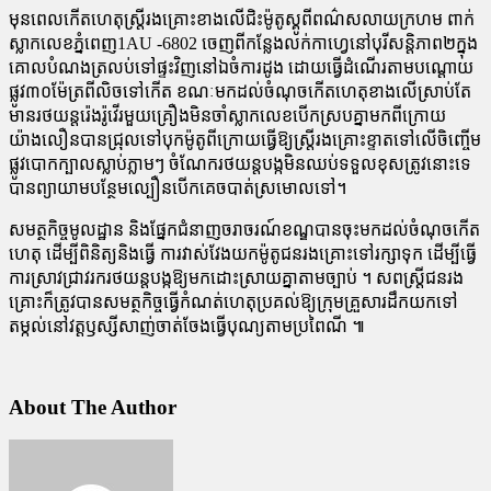
មុនពេលកើតហេតុស្ត្រីរងគ្រោះខាងលើជិះម៉ូតូស្គូពីពណ៌សលាយក្រហម ពាក់
ស្លាកលេខភ្នំពេញ1AU -6802 ចេញពីកន្លែងលក់កាហ្វេនៅបុរីសន្តិភាព២ក្នុង
គោលបំណងត្រលប់ទៅផ្ទះវិញនៅឯចំការដូង ដោយធ្វើដំណើរតាមបណ្ដោយ
ផ្លូវ៣០ម៉ែត្រពីលិចទៅកើត ខណៈមកដល់ចំណុចកើតហេតុខាងលើស្រាប់តែ
មានរថយន្តរ៉េងរ៉ូវើរមួយគ្រឿងមិនចាំស្លាកលេខបើកស្របគ្នាមកពីក្រោយ
យ៉ាងលឿនបានជ្រុលទៅបុកម៉ូតូពីក្រោយធ្វើឱ្យស្ត្រីរងគ្រោះខ្ទាតទៅលើចិញ្ចើម
ផ្លូវបោកក្បាលស្លាប់ភ្លាមៗ ចំណែករថយន្តបង្កមិនឈប់ទទួលខុសត្រូវនោះទេ
បានព្យាយាមបន្ថែមល្បឿនបើកគេចបាត់ស្រមោលទៅ។
សមត្ថកិច្ចមូលដ្ឋាន និងផ្នែកជំនាញចរាចរណ៍ខណ្ឌបានចុះមកដល់ចំណុចកើត
ហេតុ ដើម្បីពិនិត្យនិងធ្វើ ការវាស់វែងយកម៉ូតូជនរងគ្រោះទៅរក្សាទុក ដើម្បីធ្វើ
ការស្រាវជ្រាវរករថយន្តបង្កឱ្យមកដោះស្រាយគ្នាតាមច្បាប់ ។ សពស្ត្រីជនរង
គ្រោះក៏ត្រូវបានសមត្ថកិច្ចធ្វើកំណត់ហេតុប្រគល់ឱ្យក្រុមគ្រួសារដឹកយកទៅ
តម្កល់នៅវត្តឫស្សីសាញ់ចាត់ចែងធ្វើបុណ្យតាមប្រពៃណី ៕
About The Author