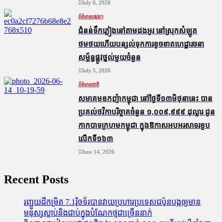
July 6, 2026
ព័ត៌មានផ្សេងៗ
ជំនន់​ទឹកភ្លៀង​នៅ​តាម​ដងអូរ​ នៅ​ស្រុក​សំឡូត​
ថមថយ​ហើយ​បន្សល់​ទុក​ការ​ខូចខាត​ហេដ្ឋារចនា
សម្ព័ន្ធ​ផ្លូវថ្នល់​មួយ​ចំនួន
July 5, 2026
ព័ត៌មានជាតិ
សមាគមឧកញ៉ាកម្ពុជា នៅថ្ងៃទី១៣មិថុនានេះ បាន
ប្រគល់ថវិកាបរិច្ចាគចំនួន ១,០០៩,៩៩៩ ដុល្លារ ជូន
កាកបាទក្រហមកម្ពុជា ក្នុងឱកាសអបអរសាទរខួប
លើកទី១៦៣
June 14, 2026
Recent Posts
រញ្ជួយដីកម្រិត​ 7.1រ៉ិចទ័របានវាយប្រហារប្រទេសជប៉ុនបង្កឲ្យមាន
មនុស្សស្លាប់​និង​ជាប់ក្នុងបំណែកថ្មជាច្រើននាក់