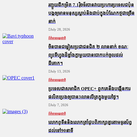
រញ្ជួយដីកម្រិត​ 7.1រ៉ិចទ័របានវាយប្រហារប្រទេសជប៉ុន
បង្កឲ្យមានមនុស្សស្លាប់​និង​ជាប់ក្នុងបំណែកថ្មជាច្រើន
នាក់
July 28, 2026
ព័ត៌មានអន្តរជាតិ
ចិនបានជម្លៀសប្រជាជនជិត ២ លាននាក់ ខណៈ
ព្យុះទីហ្វុងដ៏ខ្លាំងក្លាមួយបានបោកបក់ចូលដល់
ដីគោក។
July 13, 2026
ព័ត៌មានអន្តរជាតិ
ប្រទេសជាសមាជិក OPEC+​ ពួកគេនឹងបង្កើនការ
ផលិតប្រេងឲ្យបាន3លានលីត្រក្នុងមួយថ្ងៃ។
July 7, 2026
ព័ត៌មានអន្តរជាតិ
លោកពូទីននិងលោកត្រាំជូបពិភាក្សាគ្នារតាមទូរស័ព្ធ
ដល់ទៅ90នាទី