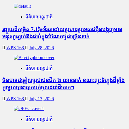
ព័ត៌មានអន្តរជាតិ
រញ្ជួយដីកម្រិត​ 7.1រ៉ិចទ័របានវាយប្រហារប្រទេសជប៉ុនបង្កឲ្យមាន
មនុស្សស្លាប់​និង​ជាប់ក្នុងបំណែកថ្មជាច្រើននាក់
WPS 168
July 28, 2026
ព័ត៌មានអន្តរជាតិ
ចិនបានជម្លៀសប្រជាជនជិត ២ លាននាក់ ខណៈព្យុះទីហ្វុងដ៏ខ្លាំង
ក្លាមួយបានបោកបក់ចូលដល់ដីគោក។
WPS 168
July 13, 2026
ព័ត៌មានអន្តរជាតិ