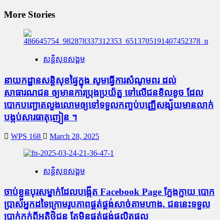
More Stories
សន្តិសុខសង្គម
នាយកដ្ឋានសន្តិសុខផ្ទៃក្នុង សូមធ្វើការសំណូមពរ ដល់
សាធារណជន ឲ្យមានការប្រុងប្រយ័ត្ន ទៅលើជនខិលខូច ដែល
បោកបញ្ឆោតលួងលោមឲ្យទៅទទួលកញ្ចប់បញ្ញើសង្ស័យមានលាក់
បង្កប់សារធាតុញៀន ។
WPS 168
March 28, 2025
សន្តិសុខសង្គម
ចាប់ខ្លួនបុរសម្នាក់ដែលបង្កើត Facebook Page ក្លែងក្លាយ បោក
ប្រាស់អ្នកដទៃក្រោមរូបភាពផ្គត់ផ្គង់សាច់តាមហាង, ជននេះទទួល
ប្រាក់កក់ពីអតិថិជន តែមិនផ្គត់ផ្គង់ផលិតផល