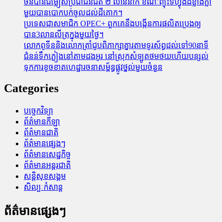
ចិនបានជម្លៀសប្រជាជនជិត ២ លាននាក់ ខណៈព្យុះទីហ្វុងដ៏ខ្លាំងក្លា
មួយបានបោកបក់ចូលដល់ដីគោក។
ប្រទេសជាសមាជិក OPEC+​ ពួកគេនឹងបង្កើនការផលិតប្រេងឲ្យ
បាន3លានលីត្រក្នុងមួយថ្ងៃ។
លោកពូទីននិងលោកត្រាំជូបពិភាក្សាគ្នារតាមទូរស័ព្ធដល់ទៅ90នាទី
ជំនន់​ទឹកភ្លៀង​នៅ​តាម​ដងអូរ​ នៅ​ស្រុក​សំឡូត​ថមថយ​ហើយ​បន្សល់​
ទុក​ការ​ខូចខាត​ហេដ្ឋារចនាសម្ព័ន្ធ​ផ្លូវថ្នល់​មួយ​ចំនួន
Categories
បច្ចេកវិទ្យា
ព័ត៌មានកីឡា
ព័ត៌មានជាតិ
ព័ត៌មានផ្សេងៗ
ព័ត៌មានសេដ្ឋកិច្ច
ព័ត៌មានអន្តរជាតិ
សន្តិសុខសង្គម
សិល្បៈកំសាន្ត
ព័ត៌មានផ្សេងៗ