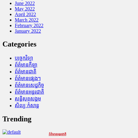
June 2022
May 2022
April 2022
March 2022
February 2022
January 2022
Categories
បច្ចេកវិទ្យា
ព័ត៌មានកីឡា
ព័ត៌មានជាតិ
ព័ត៌មានផ្សេងៗ
ព័ត៌មានសេដ្ឋកិច្ច
ព័ត៌មានអន្តរជាតិ
សន្តិសុខសង្គម
សិល្បៈកំសាន្ត
Trending
ព័ត៌មានអន្តរជាតិ