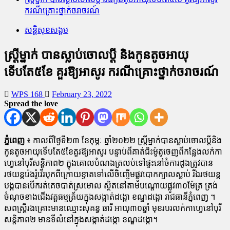
ករណីគ្រោះថ្នាក់ចរាចរណ៍
សន្តិសុខសង្គម
ស្ត្រីម្នាក់ បានស្លាប់ចោលប្ដី និងកូនតូចអាយុ
ទើបតែ៥ខែ គួរឱ្យអាសូរ ករណីគ្រោះថ្នាក់ចរាចរណ៍
WPS 168
February 23, 2022
Spread the love
ភ្នំពេញ
៖ កាលពីថ្ងៃទី២៣ ខែកុម្ភៈ ឆ្នាំ២០២២ ស្ត្រីម្នាក់បានស្លាប់ចោលប្ដីនិង
កូនតូចអាយុទើបតែ៥ខែគួរឱ្យអាសូរ បន្ទាប់ពីគាត់ជិះម៉ូតូចេញពីកន្លែងលក់កា
ហ្វេនៅបុរីសន្តិភាព២ ក្នុងគោលបំណងត្រលប់ទៅផ្ទះនៅចំការដូងត្រូវបាន
រថយន្តរ៉េងរ៉ូវើរបុកពីក្រោយខ្ទាតទៅលើចិញ្ចើមផ្លូវបោកក្បាលស្លាប់ រីឯរថយន្ត
បង្កបានបើករត់គេចបាត់ស្រមោល ស្ថិតនៅតាមបណ្ដោយផ្លូវ៣០ម៉ែត្រ ត្រង់
ចំណុចខាងជើងវត្តធម្មត្រ័យក្នុងសង្កាត់ដង្កោ ខណ្ឌដង្កោ រាជធានីភ្នំពេញ ។
សពស្ត្រីរងគ្រោះមានឈ្មោះសុគន្ធ ធារី អាយុ៣០ឆ្នាំ មុខរបរលក់កាហ្វេនៅបុរី
សន្តិភាព២ មានទីលំនៅក្នុងសង្កាត់ដង្កោ ខណ្ឌដង្កោ។