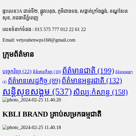
ផ្ទះលេខ3A ជាន់ទី២, ផ្លូវបេតុង, ភូមិជាងទង, សង្កាត់ក្រាំងធ្នង់, ខណ្ឌសែន
សុខ, រាជធានីភ្នំពេញ
លេខទំនាក់ទំនង : 015 575 777 012 22 61 22
Email:
vetyeahenwps168@gmail.com
ក្រុមព័ត៌មាន
ព័ត៌មានជាតិ
(199)
បច្ចេកវិទ្យា
(22)
ព័ត៌មានកីឡា
(10)
ព័ត៌មានផ្សេងៗ
ព័ត៌មានអន្តរជាតិ
(132)
ព័ត៌មានសេដ្ឋកិច្ច
(89)
(4)
សន្តិសុខសង្គម
(537)
សិល្បៈកំសាន្ត
(158)
KBLI BRAND គ្រាប់សម្រកធម្មជាតិ