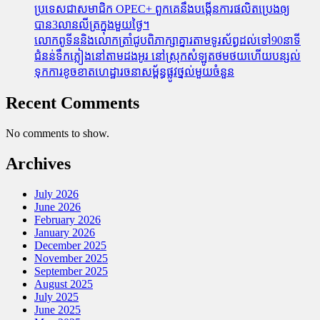
ប្រទេសជាសមាជិក OPEC+​ ពួកគេនឹងបង្កើនការផលិតប្រេងឲ្យ
បាន3លានលីត្រក្នុងមួយថ្ងៃ។
លោកពូទីននិងលោកត្រាំជូបពិភាក្សាគ្នារតាមទូរស័ព្ធដល់ទៅ90នាទី
ជំនន់​ទឹកភ្លៀង​នៅ​តាម​ដងអូរ​ នៅ​ស្រុក​សំឡូត​ថមថយ​ហើយ​បន្សល់​
ទុក​ការ​ខូចខាត​ហេដ្ឋារចនាសម្ព័ន្ធ​ផ្លូវថ្នល់​មួយ​ចំនួន
Recent Comments
No comments to show.
Archives
July 2026
June 2026
February 2026
January 2026
December 2025
November 2025
September 2025
August 2025
July 2025
June 2025