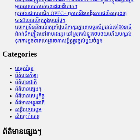
មួយបានបោកបក់ចូលដល់ដីគោក។
ប្រទេសជាសមាជិក OPEC+​ ពួកគេនឹងបង្កើនការផលិតប្រេងឲ្យ
បាន3លានលីត្រក្នុងមួយថ្ងៃ។
លោកពូទីននិងលោកត្រាំជូបពិភាក្សាគ្នារតាមទូរស័ព្ធដល់ទៅ90នាទី
ជំនន់​ទឹកភ្លៀង​នៅ​តាម​ដងអូរ​ នៅ​ស្រុក​សំឡូត​ថមថយ​ហើយ​បន្សល់​
ទុក​ការ​ខូចខាត​ហេដ្ឋារចនាសម្ព័ន្ធ​ផ្លូវថ្នល់​មួយ​ចំនួន
Categories
បច្ចេកវិទ្យា
ព័ត៌មានកីឡា
ព័ត៌មានជាតិ
ព័ត៌មានផ្សេងៗ
ព័ត៌មានសេដ្ឋកិច្ច
ព័ត៌មានអន្តរជាតិ
សន្តិសុខសង្គម
សិល្បៈកំសាន្ត
ព័ត៌មានផ្សេងៗ