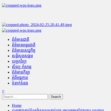
Skip
to
content
Primary
Menu
ព័ត៌មានជាតិ
ព័ត៌មានអន្តរជាតិ
ព័ត៌មានសេដ្ឋកិច្ច
សន្តិសុខសង្គម
បច្ចេកវិទ្យា
សិល្បៈកំសាន្ត
ព័ត៌មានកីឡា
អំពីអង្គភាព
ទំនាក់ទំនង
Search
for:
Home
យកផាវគ្រាប់បែកចំនួន១០គ្រាប់ដុត រួចយកចានដែកគ្រប បណ្តាល