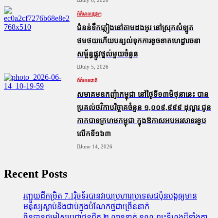
ព័ត៌មានផ្សេងៗ
ជំនន់​ទឹកភ្លៀង​នៅ​តាម​ដងអូរ​ នៅ​ស្រុក​សំឡូត​
ថមថយ​ហើយ​បន្សល់​ទុក​ការ​ខូចខាត​ហេដ្ឋារចនា
សម្ព័ន្ធ​ផ្លូវថ្នល់​មួយ​ចំនួន
July 5, 2026
ព័ត៌មានជាតិ
សមាគមឧកញ៉ាកម្ពុជា នៅថ្ងៃទី១៣មិថុនានេះ បាន
ប្រគល់ថវិកាបរិច្ចាគចំនួន ១,០០៩,៩៩៩ ដុល្លារ ជូន
កាកបាទក្រហមកម្ពុជា ក្នុងឱកាសអបអរសាទរខួប
លើកទី១៦៣
June 14, 2026
Recent Posts
រញ្ជួយដីកម្រិត​ 7.1រ៉ិចទ័របានវាយប្រហារប្រទេសជប៉ុនបង្កឲ្យមាន
មនុស្សស្លាប់​និង​ជាប់ក្នុងបំណែកថ្មជាច្រើននាក់
ចិនបានជម្លៀសប្រជាជនជិត ២ លាននាក់ ខណៈព្យុះទីហ្វុងដ៏ខ្លាំងក្លា