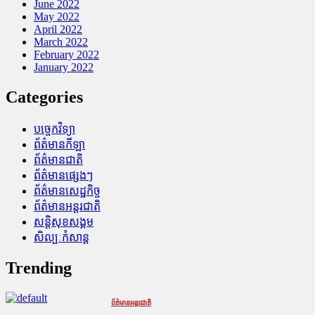
June 2022
May 2022
April 2022
March 2022
February 2022
January 2022
Categories
បច្ចេកវិទ្យា
ព័ត៌មានកីឡា
ព័ត៌មានជាតិ
ព័ត៌មានផ្សេងៗ
ព័ត៌មានសេដ្ឋកិច្ច
ព័ត៌មានអន្តរជាតិ
សន្តិសុខសង្គម
សិល្បៈកំសាន្ត
Trending
ព័ត៌មានអន្តរជាតិ