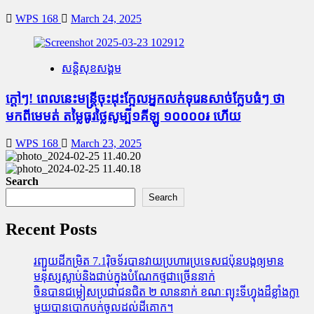
WPS 168
March 24, 2025
សន្តិសុខសង្គម
ក្តៅៗ! ពេលនេះមន្រ្តីចុះដុះក្អែលអ្នកលក់ទុរេនសាច់ក្លែបធំៗ ថា
មកពីមេមត់ តម្លៃធូរថ្លៃសូម្បី១គីឡូ ១០០០០៛ ហើយ
WPS 168
March 23, 2025
Search
Search
Recent Posts
រញ្ជួយដីកម្រិត​ 7.1រ៉ិចទ័របានវាយប្រហារប្រទេសជប៉ុនបង្កឲ្យមាន
មនុស្សស្លាប់​និង​ជាប់ក្នុងបំណែកថ្មជាច្រើននាក់
ចិនបានជម្លៀសប្រជាជនជិត ២ លាននាក់ ខណៈព្យុះទីហ្វុងដ៏ខ្លាំងក្លា
មួយបានបោកបក់ចូលដល់ដីគោក។