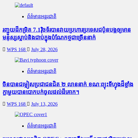
ព័ត៌មានអន្តរជាតិ
រញ្ជួយដីកម្រិត​ 7.1រ៉ិចទ័របានវាយប្រហារប្រទេសជប៉ុនបង្កឲ្យមាន
មនុស្សស្លាប់​និង​ជាប់ក្នុងបំណែកថ្មជាច្រើននាក់
WPS 168
July 28, 2026
ព័ត៌មានអន្តរជាតិ
ចិនបានជម្លៀសប្រជាជនជិត ២ លាននាក់ ខណៈព្យុះទីហ្វុងដ៏ខ្លាំង
ក្លាមួយបានបោកបក់ចូលដល់ដីគោក។
WPS 168
July 13, 2026
ព័ត៌មានអន្តរជាតិ