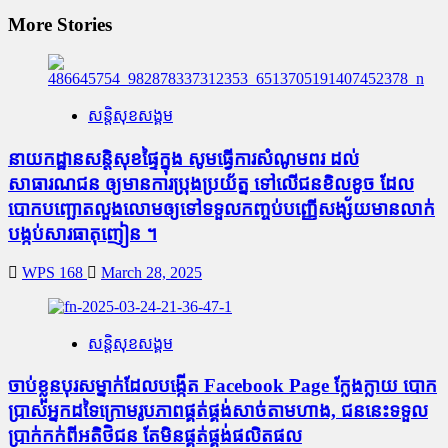
More Stories
សន្តិសុខសង្គម
នាយកដ្ឋានសន្តិសុខផ្ទៃក្នុង សូមធ្វើការសំណូមពរ ដល់
សាធារណជន ឲ្យមានការប្រុងប្រយ័ត្ន ទៅលើជនខិលខូច ដែល
បោកបញ្ឆោតលួងលោមឲ្យទៅទទួលកញ្ចប់បញ្ញើសង្ស័យមានលាក់
បង្កប់សារធាតុញៀន ។
WPS 168
March 28, 2025
សន្តិសុខសង្គម
ចាប់ខ្លួនបុរសម្នាក់ដែលបង្កើត Facebook Page ក្លែងក្លាយ បោក
ប្រាស់អ្នកដទៃក្រោមរូបភាពផ្គត់ផ្គង់សាច់តាមហាង, ជននេះទទួល
ប្រាក់កក់ពីអតិថិជន តែមិនផ្គត់ផ្គង់ផលិតផល