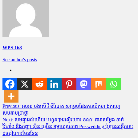
WPS 168
See author's posts
Post
Previous:
អបអរ បងស្រី វី ឌីណែត សម្រេចផែនការបើកហាងកាហ្វេ
សមតាមប្រាថ្នា
navigation
Next:
សមគ្នាដល់ហើយ! ហ្វេនៗអរស្ទើរហោះ ខណៈ តារាសម្តែង ខាត់
វ៉ៃហាំង និងកញ្ញា ស៊ីន យូប៊ីន ទម្លាយរូបភាព Pre-wedding ប៉ុន្មានសន្លឹកនេះ
ដូចរៀបការមែនទែន