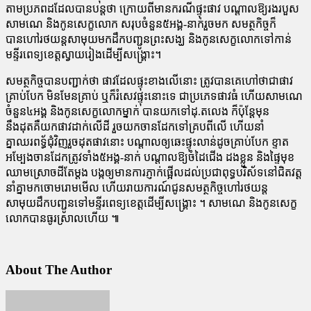
តាមប្រភពដដែលបានបន្តថា ក្រោយពីមានករណីផ្ទុះផាវ បណ្តាលឱ្យរងរបួស
សាមណេ និងកូនសេក្ខលោក សរុបចំនួន៥អង្គ-នាក់រួចមក សមត្ថកិច្ចក៏
បានហៅរថយន្តសាមុយមកដឹកបញ្ជូនព្រះសង្ឃ និងកូនសេក្ខលោកទៅកាន់
មន្ទីរពេទ្យខេត្តស្វាយរៀងដើម្បីសង្គ្រោះ។
សមត្ថកិច្ចបានបញ្ជាក់ថា ផាវដែលផ្ទុះខាងលើនោះ ត្រូវបានគេហៅថាជាផាវ
គ្រាប់បែក មិនមែនគ្រាប់ ឬក៏រំសេវផ្ទុះនោះទេ ជាប្រភេទផាវធំ ហើយសាមណេ
ចំនួន៤អង្គ និងកូនសេក្ខលោកម្នាក់ បានយកទៅដុ.តលេង ក៏ប៉ុន្តែមុន
នឹងដុតគឺយកផាវដាក់លើដី រួចយកចានដែកទៅគ្របពីលើ ហើយនាំ
គ្នាឈរពទ្ធ័ជុំវិញរួចដុតផាវនោះ បណ្តាលឲ្យឆេះផ្ទុះលាន់ដូចគ្រាប់បែក ខ្ទាត
អម្បែងចានដែកត្រូវទាំង៥អង្គ-នាក់ បណ្តាលឱ្យចំដៃជើង ដងខ្លួន និងផ្ទៃមុខ
ឈាមស្រោចដីតែម្តង បង្កឲ្យមានការភ្ញាក់ផ្អើលដល់ប្រជាពុទ្ធបរិស័ទនៅជិតវត្ត
នាំគ្នាមកចោមរោមមើល ហើយរាយការណ៍ជូនសមត្ថកិច្ចហៅរថយន្ត
សាមុយដឹកបញ្ជូនទៅមន្ទីរពេទ្យខេត្តដើម្បីសង្គ្រោះ ។ សាមណេ និងកូនសេក្ខ
លោកបានធូរស្រាលហើយ ៕
About The Author