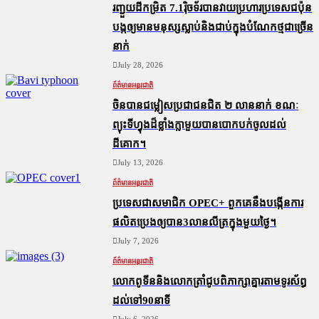
រញ្ជួយដីកម្រិត​ 7.1រ៉ិចទ័របានវាយប្រហារប្រទេសជប៉ុន
បង្កឲ្យមានមនុស្សស្លាប់​និង​ជាប់ក្នុងបំណែកថ្មជាច្រើន
នាក់
July 28, 2026
ព័ត៌មានអន្តរជាតិ
ចិនបានជម្លៀសប្រជាជនជិត ២ លាននាក់ ខណៈ
ព្យុះទីហ្វុងដ៏ខ្លាំងក្លាមួយបានបោកបក់ចូលដល់
ដីគោក។
July 13, 2026
ព័ត៌មានអន្តរជាតិ
ប្រទេសជាសមាជិក OPEC+​ ពួកគេនឹងបង្កើនការ
ផលិតប្រេងឲ្យបាន3លានលីត្រក្នុងមួយថ្ងៃ។
July 7, 2026
ព័ត៌មានអន្តរជាតិ
លោកពូទីននិងលោកត្រាំជូបពិភាក្សាគ្នារតាមទូរស័ព្ធ
ដល់ទៅ90នាទី
July 6, 2026