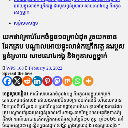
អោយផ្ទុះលាន់កក្រើកវត្ត រងរបួសធ្ងន់ស្រាល សាមណេ៤អង្គ និងកូន
សេក្ខម្នាក់
សន្តិសុខសង្គម
យកផាវគ្រាប់បែកចំនួន១០គ្រាប់ដុត រួចយកចាន
ដែកគ្រប បណ្តាលអោយផ្ទុះលាន់កក្រើកវត្ត រងរបួស
ធ្ងន់ស្រាល សាមណេ៤អង្គ និងកូនសេក្ខម្នាក់
WPS 168
February 23, 2022
Spread the love
ខេត្តស្វាយរៀង៖
ករណីសាមណេចំនួន៤អង្គ និងកូនសេក្ខលោកម្នាក់
បានយកផាវដុតលេង ដោយយកផាវជិត១០គ្រាប់ដាក់លើដី ហើយយកចាន
ដែកគ្របពីលើ រួចដុ.ត ស្រាប់តែផ្ទុះលាន់ដូចគ្រាប់បែ.ក ខ្ទាតអម្បែងចានដែក
ត្រូវ បណ្តាលឱ្យរងរបួសធ្ងន់ស្រាលទាំង៥អង្គ-នាក់តែម្តង។សមត្ថកិច្ចបានឱ្យ
ដឹងថា ករណីនេះបានកើតឡើងកាលពីរសៀលថ្ងៃទី២០ កុម្ភៈ ឆ្នាំ២០២២ នៅ
ចំណុចវត្តព្រះទន្លេ ស្ថិតក្នុងសង្កាត់សង្ឃ័រ ក្រុងស្វាយរៀង ខេត្តស្វាយរៀង ។