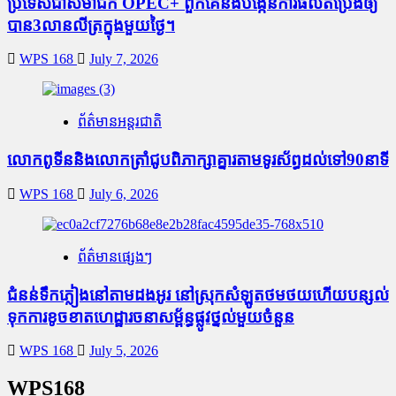
ប្រទេសជាសមាជិក OPEC+​ ពួកគេនឹងបង្កើនការផលិតប្រេងឲ្យ
បាន3លានលីត្រក្នុងមួយថ្ងៃ។
WPS 168
July 7, 2026
ព័ត៌មានអន្តរជាតិ
លោកពូទីននិងលោកត្រាំជូបពិភាក្សាគ្នារតាមទូរស័ព្ធដល់ទៅ90នាទី
WPS 168
July 6, 2026
ព័ត៌មានផ្សេងៗ
ជំនន់​ទឹកភ្លៀង​នៅ​តាម​ដងអូរ​ នៅ​ស្រុក​សំឡូត​ថមថយ​ហើយ​បន្សល់​
ទុក​ការ​ខូចខាត​ហេដ្ឋារចនាសម្ព័ន្ធ​ផ្លូវថ្នល់​មួយ​ចំនួន
WPS 168
July 5, 2026
WPS168