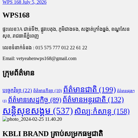
WPS 168
July 5, 2026
WPS168
ផ្ទះលេខ3A ជាន់ទី២, ផ្លូវបេតុង, ភូមិជាងទង, សង្កាត់ក្រាំងធ្នង់, ខណ្ឌសែន
សុខ, រាជធានីភ្នំពេញ
លេខទំនាក់ទំនង : 015 575 777 012 22 61 22
Email:
vetyeahenwps168@gmail.com
ក្រុមព័ត៌មាន
ព័ត៌មានជាតិ
(199)
បច្ចេកវិទ្យា
(22)
ព័ត៌មានកីឡា
(10)
ព័ត៌មានផ្សេងៗ
ព័ត៌មានអន្តរជាតិ
(132)
ព័ត៌មានសេដ្ឋកិច្ច
(89)
(4)
សន្តិសុខសង្គម
(537)
សិល្បៈកំសាន្ត
(158)
KBLI BRAND គ្រាប់សម្រកធម្មជាតិ