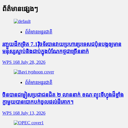
ព័ត៌មានផ្សេងៗ
ព័ត៌មានអន្តរជាតិ
រញ្ជួយដីកម្រិត​ 7.1រ៉ិចទ័របានវាយប្រហារប្រទេសជប៉ុនបង្កឲ្យមាន
មនុស្សស្លាប់​និង​ជាប់ក្នុងបំណែកថ្មជាច្រើននាក់
WPS 168
July 28, 2026
ព័ត៌មានអន្តរជាតិ
ចិនបានជម្លៀសប្រជាជនជិត ២ លាននាក់ ខណៈព្យុះទីហ្វុងដ៏ខ្លាំង
ក្លាមួយបានបោកបក់ចូលដល់ដីគោក។
WPS 168
July 13, 2026