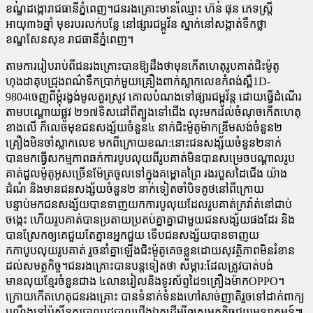
ខណ្ឌដង្កោរាជធានីភ្នំពេញ។ជនរងគ្រោះមានឈ្មោះ ហ៊ន ផុន ភេទស្ត្រី
អាយុ៣៦ឆ្នាំ មុខរបរលក់បន្លែ នៅផ្សារជម្ពូវ័ន ស្នាក់នៅសង្កាត់ទឹកថ្លា
ខណ្ឌសែនសុខ រាជធានីភ្នំពេញ។
តាមការរៀបរាប់ពីជនរងគ្រោះបានឱ្យដឹងថាមុនកើតហេតុរូបគាត់ជិះម៉ូតូ
ហុងដាគុបជ្រុងពណ៌ទឹកប្រាក់មួយគ្រឿងពាក់ស្លាកលេខកំពង់ស្ពឺ1D-
9804ចេញពីម្តុំរង្វង់មូលគួរស្រូវ គោលបំណងទៅផ្សារជម្ពូវ័ន្ត ដោយធ្វើដំណើរ
តាមបណ្ដោយផ្លូវ ២១៧ទិសដៅពីត្បូងទៅជើង លុះមកដល់ចំណុចកើតហេតុ
ខាងលើ ក៏លេចមុខជនសង្ស័យចំនួន៤ នាក់ជិះម៉ូតូម៉ាកឌ្រីមសង់ចំនួន២
គ្រឿងមិនចាំស្លាកលេខ មកពីក្រោយខណ:នោះជនសង្ស័យចំនួន២នាក់
បានមកធ្វើសកម្មភាពឆក់ការបូបលុយពីរូបគាត់មិនបានសម្រេចបណ្តាលរូប
គាត់ដួលម៉ូតូអូសច្រើនម៉ែត្រចូលទៅក្នុងគម្ពោតព្រៃ រងរបួសដៃជើង យ៉ាង
ដំណំ និងមានជនសង្ស័យចំនួន២ នាក់ទៀតចាំបិទគូថនៅពីក្រោយ
បន្ទាប់មកជនសង្ស័យបានទាញយកការបូលុយដែលរូបគាត់ក្រវ៉ាត់នៅជាប់
ចង្កេះ ហើយរូបគាត់បានប្រតាយប្រតប់គ្នាគ្នាជាមួយជនសង្ស័យផងដែរ និង
បានស្រែកឲ្យគេជួយតែគ្នានអ្នកជួយ ទើបជនសង្ស័យបានទាញយ
កកាបូបលុយរូបគាត់ រួចនាំគ្នាឡើងជិះម៉ូតូគេចខ្លួនដោយសុវត្ថិភាពមិនរំខាន
ដល់សមត្ថកិច្ច។ជនរងគ្រោះបានបន្តទៀតថា សម្ភារ:ដែលត្រូវបាត់បង់
មានលុយខ្មែរចំនួនជាង ៤លានរៀលនិងទូរស័ព្ទដៃ១គ្រឿងម៉ាកOPPO។
ក្រោយកើតហេតុជនរងគ្រោះ បានទំនាក់ទំនងហៅសាច់ញាតិរួចទៅដាក់ពាក្យ
បណ្ដឹងនៅប៉ុស្តិ៍នគរបាលរដ្ឋបាលជើងឯកដើម្បីឲ្យសមត្ថកិច្ចជួយអន្តរាគមន៍៕