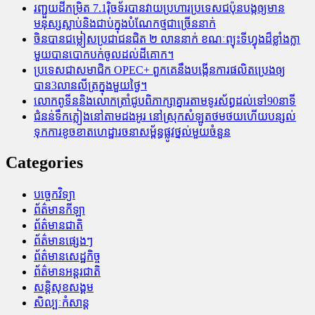
រញ្ជួយដីកម្រិត​ 7.1រ៉ិចទ័របានវាយប្រហារប្រទេសជប៉ុនបង្កឲ្យមាន
មនុស្សស្លាប់​និង​ជាប់ក្នុងបំណែកថ្មជាច្រើននាក់
ចិនបានជម្លៀសប្រជាជនជិត ២ លាននាក់ ខណៈព្យុះទីហ្វុងដ៏ខ្លាំងក្លា
មួយបានបោកបក់ចូលដល់ដីគោក។
ប្រទេសជាសមាជិក OPEC+​ ពួកគេនឹងបង្កើនការផលិតប្រេងឲ្យ
បាន3លានលីត្រក្នុងមួយថ្ងៃ។
លោកពូទីននិងលោកត្រាំជូបពិភាក្សាគ្នារតាមទូរស័ព្ធដល់ទៅ90នាទី
ជំនន់​ទឹកភ្លៀង​នៅ​តាម​ដងអូរ​ នៅ​ស្រុក​សំឡូត​ថមថយ​ហើយ​បន្សល់​
ទុក​ការ​ខូចខាត​ហេដ្ឋារចនាសម្ព័ន្ធ​ផ្លូវថ្នល់​មួយ​ចំនួន
Categories
បច្ចេកវិទ្យា
ព័ត៌មានកីឡា
ព័ត៌មានជាតិ
ព័ត៌មានផ្សេងៗ
ព័ត៌មានសេដ្ឋកិច្ច
ព័ត៌មានអន្តរជាតិ
សន្តិសុខសង្គម
សិល្បៈកំសាន្ត