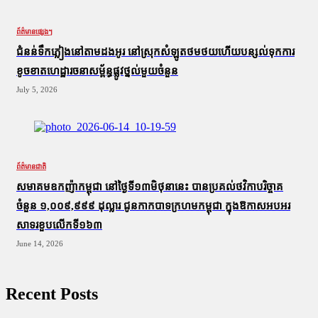
ព័ត៌មានផ្សេងៗ
ជំនន់​ទឹកភ្លៀង​នៅ​តាម​ដងអូរ​ នៅ​ស្រុក​សំឡូត​ថមថយ​ហើយ​បន្សល់​ទុក​ការ​
ខូចខាត​ហេដ្ឋារចនាសម្ព័ន្ធ​ផ្លូវថ្នល់​មួយ​ចំនួន
July 5, 2026
ព័ត៌មានជាតិ
សមាគមឧកញ៉ាកម្ពុជា នៅថ្ងៃទី១៣មិថុនានេះ បានប្រគល់ថវិកាបរិច្ចាគ
ចំនួន ១,០០៩,៩៩៩ ដុល្លារ ជូនកាកបាទក្រហមកម្ពុជា ក្នុងឱកាសអបអរ
សាទរខួបលើកទី១៦៣
June 14, 2026
Recent Posts