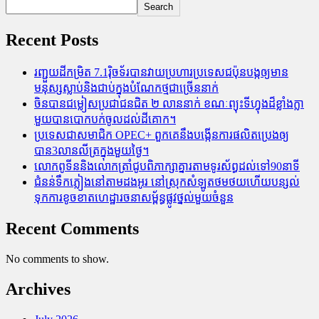
Search
Recent Posts
រញ្ជួយដីកម្រិត​ 7.1រ៉ិចទ័របានវាយប្រហារប្រទេសជប៉ុនបង្កឲ្យមាន
មនុស្សស្លាប់​និង​ជាប់ក្នុងបំណែកថ្មជាច្រើននាក់
ចិនបានជម្លៀសប្រជាជនជិត ២ លាននាក់ ខណៈព្យុះទីហ្វុងដ៏ខ្លាំងក្លា
មួយបានបោកបក់ចូលដល់ដីគោក។
ប្រទេសជាសមាជិក OPEC+​ ពួកគេនឹងបង្កើនការផលិតប្រេងឲ្យ
បាន3លានលីត្រក្នុងមួយថ្ងៃ។
លោកពូទីននិងលោកត្រាំជូបពិភាក្សាគ្នារតាមទូរស័ព្ធដល់ទៅ90នាទី
ជំនន់​ទឹកភ្លៀង​នៅ​តាម​ដងអូរ​ នៅ​ស្រុក​សំឡូត​ថមថយ​ហើយ​បន្សល់​
ទុក​ការ​ខូចខាត​ហេដ្ឋារចនាសម្ព័ន្ធ​ផ្លូវថ្នល់​មួយ​ចំនួន
Recent Comments
No comments to show.
Archives