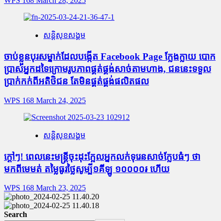
WPS 168
March 28, 2025
សន្តិសុខសង្គម
ចាប់ខ្លួនបុរសម្នាក់ដែលបង្កើត Facebook Page ក្លែងក្លាយ បោក
ប្រាស់អ្នកដទៃក្រោមរូបភាពផ្គត់ផ្គង់សាច់តាមហាង, ជននេះទទួល
ប្រាក់កក់ពីអតិថិជន តែមិនផ្គត់ផ្គង់ផលិតផល
WPS 168
March 24, 2025
សន្តិសុខសង្គម
ក្តៅៗ! ពេលនេះមន្រ្តីចុះដុះក្អែលអ្នកលក់ទុរេនសាច់ក្លែបធំៗ ថា
មកពីមេមត់ តម្លៃធូរថ្លៃសូម្បី១គីឡូ ១០០០០៛ ហើយ
WPS 168
March 23, 2025
Search