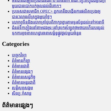
ចិនបានជម្លៀសប្រជាជនជិត ២ លាននាក់ ខណៈព្យុះទីហ្វុងដ៏ខ្លាំងក្លា
មួយបានបោកបក់ចូលដល់ដីគោក។
ប្រទេសជាសមាជិក OPEC+​ ពួកគេនឹងបង្កើនការផលិតប្រេងឲ្យ
បាន3លានលីត្រក្នុងមួយថ្ងៃ។
លោកពូទីននិងលោកត្រាំជូបពិភាក្សាគ្នារតាមទូរស័ព្ធដល់ទៅ90នាទី
ជំនន់​ទឹកភ្លៀង​នៅ​តាម​ដងអូរ​ នៅ​ស្រុក​សំឡូត​ថមថយ​ហើយ​បន្សល់​
ទុក​ការ​ខូចខាត​ហេដ្ឋារចនាសម្ព័ន្ធ​ផ្លូវថ្នល់​មួយ​ចំនួន
Categories
បច្ចេកវិទ្យា
ព័ត៌មានកីឡា
ព័ត៌មានជាតិ
ព័ត៌មានផ្សេងៗ
ព័ត៌មានសេដ្ឋកិច្ច
ព័ត៌មានអន្តរជាតិ
សន្តិសុខសង្គម
សិល្បៈកំសាន្ត
ព័ត៌មានផ្សេងៗ