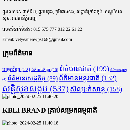
ផ្ទះលេខ3A ជាន់ទី២, ផ្លូវបេតុង, ភូមិជាងទង, សង្កាត់ក្រាំងធ្នង់, ខណ្ឌសែន
សុខ, រាជធានីភ្នំពេញ
លេខទំនាក់ទំនង : 015 575 777 012 22 61 22
Email:
vetyeahenwps168@gmail.com
ក្រុមព័ត៌មាន
ព័ត៌មានជាតិ
(199)
បច្ចេកវិទ្យា
(22)
ព័ត៌មានកីឡា
(10)
ព័ត៌មានផ្សេងៗ
ព័ត៌មានអន្តរជាតិ
(132)
ព័ត៌មានសេដ្ឋកិច្ច
(89)
(4)
សន្តិសុខសង្គម
(537)
សិល្បៈកំសាន្ត
(158)
KBLI BRAND គ្រាប់សម្រកធម្មជាតិ