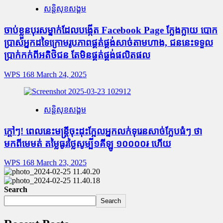
សន្តិសុខសង្គម
ចាប់ខ្លួនបុរសម្នាក់ដែលបង្កើត Facebook Page ក្លែងក្លាយ បោក
ប្រាស់អ្នកដទៃក្រោមរូបភាពផ្គត់ផ្គង់សាច់តាមហាង, ជននេះទទួល
ប្រាក់កក់ពីអតិថិជន តែមិនផ្គត់ផ្គង់ផលិតផល
WPS 168
March 24, 2025
សន្តិសុខសង្គម
ក្តៅៗ! ពេលនេះមន្រ្តីចុះដុះក្អែលអ្នកលក់ទុរេនសាច់ក្លែបធំៗ ថា
មកពីមេមត់ តម្លៃធូរថ្លៃសូម្បី១គីឡូ ១០០០០៛ ហើយ
WPS 168
March 23, 2025
Search
Search