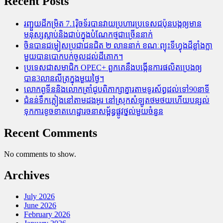
Recent Posts
រញ្ជួយដីកម្រិត​ 7.1រ៉ិចទ័របានវាយប្រហារប្រទេសជប៉ុនបង្កឲ្យមាន
មនុស្សស្លាប់​និង​ជាប់ក្នុងបំណែកថ្មជាច្រើននាក់
ចិនបានជម្លៀសប្រជាជនជិត ២ លាននាក់ ខណៈព្យុះទីហ្វុងដ៏ខ្លាំងក្លា
មួយបានបោកបក់ចូលដល់ដីគោក។
ប្រទេសជាសមាជិក OPEC+​ ពួកគេនឹងបង្កើនការផលិតប្រេងឲ្យ
បាន3លានលីត្រក្នុងមួយថ្ងៃ។
លោកពូទីននិងលោកត្រាំជូបពិភាក្សាគ្នារតាមទូរស័ព្ធដល់ទៅ90នាទី
ជំនន់​ទឹកភ្លៀង​នៅ​តាម​ដងអូរ​ នៅ​ស្រុក​សំឡូត​ថមថយ​ហើយ​បន្សល់​
ទុក​ការ​ខូចខាត​ហេដ្ឋារចនាសម្ព័ន្ធ​ផ្លូវថ្នល់​មួយ​ចំនួន
Recent Comments
No comments to show.
Archives
July 2026
June 2026
February 2026