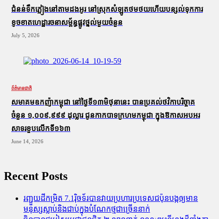
ជំនន់​ទឹកភ្លៀង​នៅ​តាម​ដងអូរ​ នៅ​ស្រុក​សំឡូត​ថមថយ​ហើយ​បន្សល់​ទុក​ការ​
ខូចខាត​ហេដ្ឋារចនាសម្ព័ន្ធ​ផ្លូវថ្នល់​មួយ​ចំនួន
July 5, 2026
ព័ត៌មានជាតិ
សមាគមឧកញ៉ាកម្ពុជា នៅថ្ងៃទី១៣មិថុនានេះ បានប្រគល់ថវិកាបរិច្ចាគ
ចំនួន ១,០០៩,៩៩៩ ដុល្លារ ជូនកាកបាទក្រហមកម្ពុជា ក្នុងឱកាសអបអរ
សាទរខួបលើកទី១៦៣
June 14, 2026
Recent Posts
រញ្ជួយដីកម្រិត​ 7.1រ៉ិចទ័របានវាយប្រហារប្រទេសជប៉ុនបង្កឲ្យមាន
មនុស្សស្លាប់​និង​ជាប់ក្នុងបំណែកថ្មជាច្រើននាក់