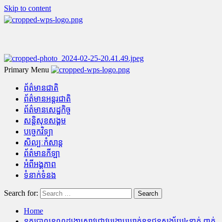
Skip to content
Primary Menu
ព័ត៌មានជាតិ
ព័ត៌មានអន្តរជាតិ
ព័ត៌មានសេដ្ឋកិច្ច
សន្តិសុខសង្គម
បច្ចេកវិទ្យា
សិល្បៈកំសាន្ត
ព័ត៌មានកីឡា
អំពីអង្គភាព
ទំនាក់ទំនង
Search for:
Home
នគរបាលខណ្ឌដង្កោស្រាវជ្រាវបង្ក្រាបឃាត់ខ្លួនជនសង្ស័យ៤នាក់ ពាក់