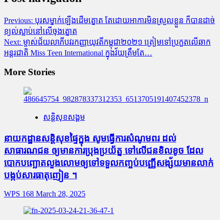
Previous:
បុរសម្នាក់ឡើងដើមត្នោត តែដោយអាការមិនស្រួលខ្លួន ក៏បានដាច់
ខ្យល់ស្លាប់នៅលើចុងត្នោត
Next:
ម្ចាស់ជ័យលាភីបវរកញ្ញាយុវតីកម្ពុជា២០២១ ត្រៀមទៅប្រកួតលើឆាក
អន្តរជាតិ Miss Teen International ក្នុងវ័យត្រឹមតែ…
More Stories
សន្តិសុខសង្គម
នាយកដ្ឋានសន្តិសុខផ្ទៃក្នុង សូមធ្វើការសំណូមពរ ដល់
សាធារណជន ឲ្យមានការប្រុងប្រយ័ត្ន ទៅលើជនខិលខូច ដែល
បោកបញ្ឆោតលួងលោមឲ្យទៅទទួលកញ្ចប់បញ្ញើសង្ស័យមានលាក់
បង្កប់សារធាតុញៀន ។
WPS 168
March 28, 2025