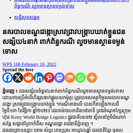
ព័ន្ធករណី លួចមានស្ថានទម្ងន់ទោស
សន្តិសុខសង្គម
នគរបាលខណ្ឌដង្កោស្រាវជ្រាវបង្ក្រាបឃាត់ខ្លួនជន
សង្ស័យ៤នាក់ ពាក់ព័ន្ធករណី លួចមានស្ថានទម្ងន់
ទោស
WPS 168
February 10, 2022
Spread the love
ភ្នំពេញ
៖ ជនសង្ស័យចំនួន៤នាក់ពាក់ព័ន្ធករណីលួចមានស្ថានទម្ងន់ទោស
ដោយការប្រើអំពើហិង្សា(ធាក់ផ្តួលយកម៉ូតូ) ត្រូវបានសមត្ថកិច្ចនគរបាលខណ្ឌ
ដង្កោ ស្រាវជ្រាវបង្ក្រាបឃាត់ខ្លួន ។ករណីខាងលើ បានកើតឡើងកាលពី
ថ្ងៃទី១៣ ខែវិច្ឆិកា ឆ្នាំ២០២១ វេលាម៉ោង០៣និង១៥នាទី ត្រង់ចំណុចក្បែរក្រុម
ហ៊ុន Kerry World Bridge Logistics ផ្លូវជាតិលេខ២ ស្ថិតនៅភូមិដំណាក់
សង្កែ សង្កាត់ព្រែកកំពឹស ខណ្ឌដង្កោ រាជធានីភ្នំពេញ ។
ជនរងគ្រោះឈ្មោះ អោម សំបូរ ភេទប្រុស អាយុ៤៤ឆ្នាំ ជនជាតិខ្មែរ មុខរប