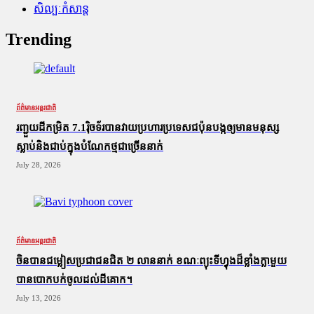
សិល្បៈកំសាន្ត
Trending
ព័ត៌មានអន្តរជាតិ
រញ្ជួយដីកម្រិត​ 7.1រ៉ិចទ័របានវាយប្រហារប្រទេសជប៉ុនបង្កឲ្យមានមនុស្ស
ស្លាប់​និង​ជាប់ក្នុងបំណែកថ្មជាច្រើននាក់
July 28, 2026
ព័ត៌មានអន្តរជាតិ
ចិនបានជម្លៀសប្រជាជនជិត ២ លាននាក់ ខណៈព្យុះទីហ្វុងដ៏ខ្លាំងក្លាមួយ
បានបោកបក់ចូលដល់ដីគោក។
July 13, 2026