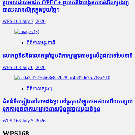
ប្រទេសជាសមាជិក OPEC+​ ពួកគេនឹងបង្កើនការផលិតប្រេងឲ្យ
បាន3លានលីត្រក្នុងមួយថ្ងៃ។
WPS 168
July 7, 2026
ព័ត៌មានអន្តរជាតិ
លោកពូទីននិងលោកត្រាំជូបពិភាក្សាគ្នារតាមទូរស័ព្ធដល់ទៅ90នាទី
WPS 168
July 6, 2026
ព័ត៌មានផ្សេងៗ
ជំនន់​ទឹកភ្លៀង​នៅ​តាម​ដងអូរ​ នៅ​ស្រុក​សំឡូត​ថមថយ​ហើយ​បន្សល់​
ទុក​ការ​ខូចខាត​ហេដ្ឋារចនាសម្ព័ន្ធ​ផ្លូវថ្នល់​មួយ​ចំនួន
WPS 168
July 5, 2026
WPS168