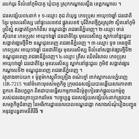
រលក់ដូរ ទីលំនៅភូមិបាគូ ឃុំបាគូ ស្រុកកណ្តាលស្តឹង ខេត្តកណ្តាល ។
ជនសង្ស័យ០៤នាក់ ៖ ១-ឈ្មោះ គុជ រ៉ាយុទ្ធ ភេទប្រុស អាយុ១៦ឆ្នាំ ជនជាតិ
ខ្មែរ មុខរបរសិស្ស នៅផ្ទះលេខ៩៨ ផ្លូវលេខ៥ បុរីពិភពថ្មីកួរស្រូវ២ ស្ថិតនៅភូមិ
ស្រីស្នំ សង្កាត់ព្រែកកំពឹស ខណ្ឌដង្កោ រាជធានីភ្នំពេញ។ ២-ឈ្មោះ ចាន់
ស៊ីយាន ភេទប្រុស អាយុ១៦ឆ្នាំ ជនជាតិខ្មែរ មុខរបរសិស្ស ស្នាក់នៅផ្ទះជួល
សង្កាត់ផ្សារថ្មីទី២ ខណ្ឌដូនពេញ រាជធានីភ្នំពេញ ។ ៣-ឈ្មោះ ទូច អេនថូនី
ភេទប្រុស អាយុ១៦ឆ្នាំ ជនជាតិខ្មែរ មុខរបរសិស្ស ទីលំនៅសង្កាត់ផ្សារថ្មីទី២
ខណ្ឌដូនពេញ រាជធានីភ្នំពេញ។ ៤-ឈ្មោះ គ្រីស ឈិតវិសាល ភេទប្រុស
អាយុ១៦ឆ្នាំ ជនជាតិខ្មែរ មុខរបរសិស្ស ស្នាក់នៅផ្ទះជួល ភូមិ៥ សង្កាត់ផ្សារ
កណ្តាលទី២ ខណ្ឌដូនពេញ រាជធានីភ្នំពេញ ។
វត្ថុតាងចាប់យក ៖ ម៉ូតូម៉ាកស្កូពី១គ្រឿង ពណ៌ខ្មៅ ពាក់ស្លាកលេខភ្នំពេញ
1IR-7215 ។នៅចំពោះមុខសមត្ថកិច្ច ក្រុមជនសង្ស័យបានឆ្លើយសារភាពថា
ពួកគេ និងបក្ខពួក ពិតជាបានធ្វើសកម្មភាពជិះម៉ូតូកៀរធាក់ផ្តួលយកម៉ូតូ
របស់ជនរងគ្រោះប្រាកដមែន ។បច្ចុប្បន្ន ជនសង្ស័យសង្ស័យ៤នាក់ត្រូវបាន
សមត្ថកិច្ចជំនាញ នៃអធិការដ្ឋាននគរបាលខណ្ឌដង្កោ កសាងសំណុំរឿងបញ្ជូន
អនុវត្តបន្តតាមនីតិវិធី ៕