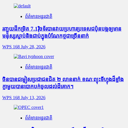
ព័ត៌មានអន្តរជាតិ
រញ្ជួយដីកម្រិត​ 7.1រ៉ិចទ័របានវាយប្រហារប្រទេសជប៉ុនបង្កឲ្យមាន
មនុស្សស្លាប់​និង​ជាប់ក្នុងបំណែកថ្មជាច្រើននាក់
WPS 168
July 28, 2026
ព័ត៌មានអន្តរជាតិ
ចិនបានជម្លៀសប្រជាជនជិត ២ លាននាក់ ខណៈព្យុះទីហ្វុងដ៏ខ្លាំង
ក្លាមួយបានបោកបក់ចូលដល់ដីគោក។
WPS 168
July 13, 2026
ព័ត៌មានអន្តរជាតិ