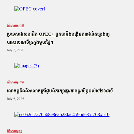
ព័ត៌មានអន្តរជាតិ
ប្រទេសជាសមាជិក OPEC+​ ពួកគេនឹងបង្កើនការផលិតប្រេងឲ្យ
បាន3លានលីត្រក្នុងមួយថ្ងៃ។
July 7, 2026
ព័ត៌មានអន្តរជាតិ
លោកពូទីននិងលោកត្រាំជូបពិភាក្សាគ្នារតាមទូរស័ព្ធដល់ទៅ90នាទី
July 6, 2026
ព័ត៌មានផ្សេងៗ