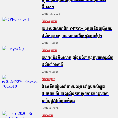
ដីគោក។
July 13, 2026
ព័ត៌មានអន្តរជាតិ
ប្រទេសជាសមាជិក OPEC+​ ពួកគេនឹងបង្កើនការ
ផលិតប្រេងឲ្យបាន3លានលីត្រក្នុងមួយថ្ងៃ។
July 7, 2026
ព័ត៌មានអន្តរជាតិ
លោកពូទីននិងលោកត្រាំជូបពិភាក្សាគ្នារតាមទូរស័ព្ធ
ដល់ទៅ90នាទី
July 6, 2026
ព័ត៌មានផ្សេងៗ
ជំនន់​ទឹកភ្លៀង​នៅ​តាម​ដងអូរ​ នៅ​ស្រុក​សំឡូត​
ថមថយ​ហើយ​បន្សល់​ទុក​ការ​ខូចខាត​ហេដ្ឋារចនា
សម្ព័ន្ធ​ផ្លូវថ្នល់​មួយ​ចំនួន
July 5, 2026
ព័ត៌មានជាតិ