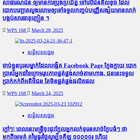
សាធារណជន ឲ្យមានការប្រុងប្រយ័ត្ន ទៅលើជនខិលខូច ដែល
បោកបញ្ឆោតលួងលោមឲ្យទៅទទួលកញ្ចប់បញ្ញើសង្ស័យមានលាក់
បង្កប់សារធាតុញៀន ។
WPS 168
March 28, 2025
សន្តិសុខសង្គម
ចាប់ខ្លួនបុរសម្នាក់ដែលបង្កើត Facebook Page ក្លែងក្លាយ បោក
ប្រាស់អ្នកដទៃក្រោមរូបភាពផ្គត់ផ្គង់សាច់តាមហាង, ជននេះទទួល
ប្រាក់កក់ពីអតិថិជន តែមិនផ្គត់ផ្គង់ផលិតផល
WPS 168
March 24, 2025
សន្តិសុខសង្គម
ក្តៅៗ! ពេលនេះមន្រ្តីចុះដុះក្អែលអ្នកលក់ទុរេនសាច់ក្លែបធំៗ ថា
មកពីមេមត់ តម្លៃធូរថ្លៃសូម្បី១គីឡូ ១០០០០៛ ហើយ