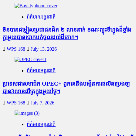
ព័ត៌មានអន្តរជាតិ
ចិនបានជម្លៀសប្រជាជនជិត ២ លាននាក់ ខណៈព្យុះទីហ្វុងដ៏ខ្លាំង
ក្លាមួយបានបោកបក់ចូលដល់ដីគោក។
WPS 168
July 13, 2026
ព័ត៌មានអន្តរជាតិ
ប្រទេសជាសមាជិក OPEC+​ ពួកគេនឹងបង្កើនការផលិតប្រេងឲ្យ
បាន3លានលីត្រក្នុងមួយថ្ងៃ។
WPS 168
July 7, 2026
ព័ត៌មានអន្តរជាតិ