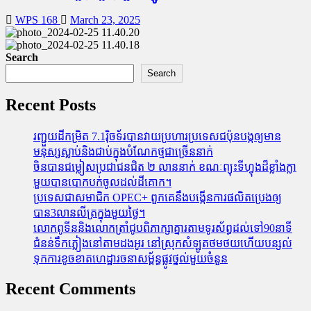
WPS 168
March 23, 2025
Search
Search
Recent Posts
រញ្ជួយដីកម្រិត​ 7.1រ៉ិចទ័របានវាយប្រហារប្រទេសជប៉ុនបង្កឲ្យមាន
មនុស្សស្លាប់​និង​ជាប់ក្នុងបំណែកថ្មជាច្រើននាក់
ចិនបានជម្លៀសប្រជាជនជិត ២ លាននាក់ ខណៈព្យុះទីហ្វុងដ៏ខ្លាំងក្លា
មួយបានបោកបក់ចូលដល់ដីគោក។
ប្រទេសជាសមាជិក OPEC+​ ពួកគេនឹងបង្កើនការផលិតប្រេងឲ្យ
បាន3លានលីត្រក្នុងមួយថ្ងៃ។
លោកពូទីននិងលោកត្រាំជូបពិភាក្សាគ្នារតាមទូរស័ព្ធដល់ទៅ90នាទី
ជំនន់​ទឹកភ្លៀង​នៅ​តាម​ដងអូរ​ នៅ​ស្រុក​សំឡូត​ថមថយ​ហើយ​បន្សល់​
ទុក​ការ​ខូចខាត​ហេដ្ឋារចនាសម្ព័ន្ធ​ផ្លូវថ្នល់​មួយ​ចំនួន
Recent Comments