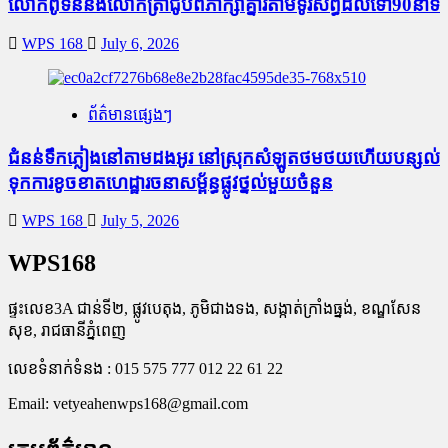
លោកពូទីននិងលោកត្រាំជូបពិភាក្សាគ្នារតាមទូរស័ព្ធដល់ទៅ90នាទី
WPS 168
July 6, 2026
ព័ត៌មានផ្សេងៗ
ជំនន់​ទឹកភ្លៀង​នៅ​តាម​ដងអូរ​ នៅ​ស្រុក​សំឡូត​ថមថយ​ហើយ​បន្សល់​
ទុក​ការ​ខូចខាត​ហេដ្ឋារចនាសម្ព័ន្ធ​ផ្លូវថ្នល់​មួយ​ចំនួន
WPS 168
July 5, 2026
WPS168
ផ្ទះលេខ3A ជាន់ទី២, ផ្លូវបេតុង, ភូមិជាងទង, សង្កាត់ក្រាំងធ្នង់, ខណ្ឌសែន
សុខ, រាជធានីភ្នំពេញ
លេខទំនាក់ទំនង : 015 575 777 012 22 61 22
Email:
vetyeahenwps168@gmail.com