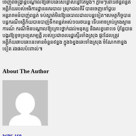
ចេញពីចង្រ្កាន្តបណ្តាលឱ្យឆាបឆេះសន្ធោសន្ធៅតែម្តង។ ភ្លាមៗនោះរថន្តពន្លត់
អគ្គិភ័យរបស់អធិការដ្ឋាននគរបាល ស្រុកជលគិរី បានចេញទៅជួយ
អន្តរាគមន៍បាញ់ពន្លត់ ទប់ស្កាត់មិនឱ្យឆេះរាលដាលបន្តទៀត។សមត្ថកិច្ចបាន
បន្តករណីអគ្គិភ័យបានបាញ់ទឹកពន្លត់អស់១០រថយន្ត ទើបអាចគ្រប់គ្រងស្ថាន
ការណ៍ ករណីមិនបណ្តាលឱ្យគ្រោះថ្នាក់ដល់មនុស្ស និងសត្វនោះទេ ប៉ុន្តែបាន
បង្ករឱ្យខូចទ្រព្យសម្បត្តិ របស់ប្រជាពលរដ្ឋស្ទើរទាំងស្រុង ផ្ទះដែលត្រូវ
អគ្គិភ័យឆាបឆេះនេះមានចំនួន៩ខ្នង ក្នុង៦ខ្នងឆេះទាំងស្រុង ចំណែក៣ខ្នង
ទៀត រងផលប៉ះពាល់៕
About The Author