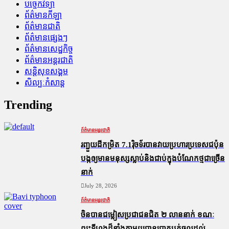
បច្ចេកវិទ្យា
ព័ត៌មានកីឡា
ព័ត៌មានជាតិ
ព័ត៌មានផ្សេងៗ
ព័ត៌មានសេដ្ឋកិច្ច
ព័ត៌មានអន្តរជាតិ
សន្តិសុខសង្គម
សិល្បៈកំសាន្ត
Trending
ព័ត៌មានអន្តរជាតិ
រញ្ជួយដីកម្រិត​ 7.1រ៉ិចទ័របានវាយប្រហារប្រទេសជប៉ុន
បង្កឲ្យមានមនុស្សស្លាប់​និង​ជាប់ក្នុងបំណែកថ្មជាច្រើន
នាក់
July 28, 2026
ព័ត៌មានអន្តរជាតិ
ចិនបានជម្លៀសប្រជាជនជិត ២ លាននាក់ ខណៈ
ព្យុះទីហ្វុងដ៏ខ្លាំងក្លាមួយបានបោកបក់ចូលដល់