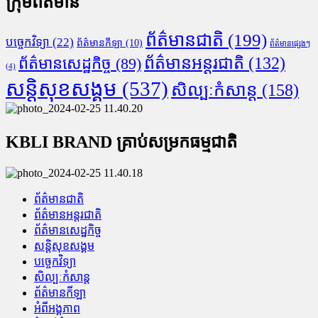
ក្រុមព័ត៌មាន
ព័ត៌មានជាតិ
(199)
បច្ចេកវិទ្យា
(22)
ព័ត៌មានកីឡា
(10)
ព័ត៌មានផ្សេងៗ
ព័ត៌មានអន្តរជាតិ
(132)
ព័ត៌មានសេដ្ឋកិច្ច
(89)
(4)
សន្តិសុខសង្គម
(537)
សិល្បៈកំសាន្ត
(158)
KBLI BRAND គ្រាប់សម្រកធម្មជាតិ
ព័ត៌មានជាតិ
ព័ត៌មានអន្តរជាតិ
ព័ត៌មានសេដ្ឋកិច្ច
សន្តិសុខសង្គម
បច្ចេកវិទ្យា
សិល្បៈកំសាន្ត
ព័ត៌មានកីឡា
អំពីអង្គភាព