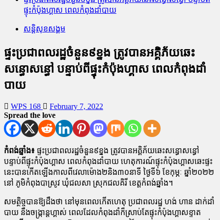
ផ្ទុះកំប៉ុងហ្គាស ពេលកំពុងដាំបាយ
សន្តិសុខសង្គម
ផ្ទះប្រជាពលរដ្ឋចំនួន៩ខ្នង ត្រូវបានអគ្គិភ័យឆេះ
សន្ធោសន្ធៅ បន្ទាប់ពីផ្ទុះកំប៉ុងហ្គាស ពេលកំពុងដាំ
បាយ
WPS 168
February 7, 2022
Spread the love
កំពង់ឆ្នាំង៖
ផ្ទះប្រជាពលរដ្ឋចំនួន៩ខ្នង ត្រូវបានអគ្គិភ័យឆេះសន្ធោសន្ធៅ
បន្ទាប់ពីផ្ទុះកំប៉ុងហ្គាស ពេលកំពុងដាំបាយ ហេតុការណ៍ផ្ទុះកំប៉ុងហ្គាសឆេះផ្ទះ
នេះបានកើតឡើងកាលពីវេលាម៉ោង២និង៣០នាទី ថ្ងៃទី៦ ខែកុម្ភៈ ឆ្នាំ២០២២
នៅ ភូមិកំពុងបាស្រូវ ឃុំជលសា ស្រុកជលគិរី ខេត្តកំពង់ឆ្នាំង។
សមត្ថិច្ចបានឱ្យដឹងថា នៅមុនពេលកើតហេតុ ប្រជាពលរដ្ឋ ហង់ ហាន ដាក់ដាំ
បាយ នឹងចង្រ្កាន្តហ្គាស់ ពេលដែលកំពុងដាំក៏ស្រាប់តែផ្ទុះកំប៉ុងហ្គាសខ្ទាត