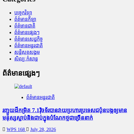
បច្ចេកវិទ្យា
ព័ត៌មានកីឡា
ព័ត៌មានជាតិ
ព័ត៌មានផ្សេងៗ
ព័ត៌មានសេដ្ឋកិច្ច
ព័ត៌មានអន្តរជាតិ
សន្តិសុខសង្គម
សិល្បៈកំសាន្ត
ព័ត៌មានផ្សេងៗ
ព័ត៌មានអន្តរជាតិ
រញ្ជួយដីកម្រិត​ 7.1រ៉ិចទ័របានវាយប្រហារប្រទេសជប៉ុនបង្កឲ្យមាន
មនុស្សស្លាប់​និង​ជាប់ក្នុងបំណែកថ្មជាច្រើននាក់
WPS 168
July 28, 2026