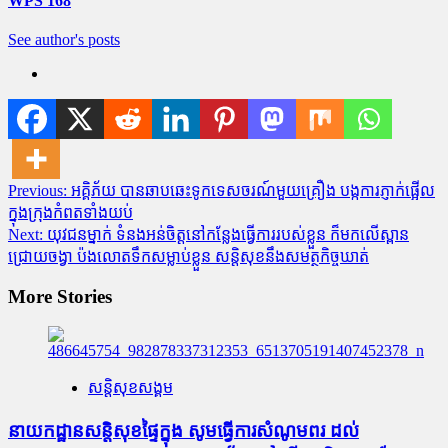
WPS 168
See author's posts
Post
Previous:
អគ្គិភ័យ បានឆាបឆេះទូកទេសចរណ៍មួយគ្រឿង បង្កការភ្ញាក់ផ្អើល
ក្នុងក្រុងកំពតទាំងយប់
navigation
Next:
យុវជនម្នាក់ ទំនងអន់ចិត្តនៅកន្លែងធ្វើការរបស់ខ្លួន ក៏មកលើស្ពាន
ជ្រោយចង្វា ប៉ងលោតទឹកសម្លាប់ខ្លួន សន្តិសុខនឹងសមត្ថកិច្ចឃាត់
More Stories
សន្តិសុខសង្គម
នាយកដ្ឋានសន្តិសុខផ្ទៃក្នុង សូមធ្វើការសំណូមពរ ដល់