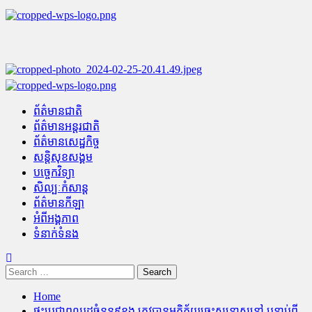
Skip
to
content
Primary
Menu
ព័ត៌មានជាតិ
ព័ត៌មានអន្តរជាតិ
ព័ត៌មានសេដ្ឋកិច្ច
សន្តិសុខសង្គម
បច្ចេកវិទ្យា
សិល្បៈកំសាន្ត
ព័ត៌មានកីឡា
អំពីអង្គភាព
ទំនាក់ទំនង
Search
for:
Home
ផ្ទះប្រជាពលរដ្ឋចំនួន៩ខ្នង ត្រូវបានអគ្គិភ័យឆេះសន្ធោសន្ធៅ បន្ទាប់ពី