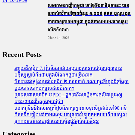
សមាគមឧកញ៉ាកម្ពុជា នៅថ្ងៃទី១៣មិថុនានេះ បាន
ប្រគល់ថវិកាបរិច្ចាគចំនួន ១,០០៩,៩៩៩ ដុល្លារ ជូន
កាកបាទក្រហមកម្ពុជា ក្នុងឱកាសអបអរសាទរខួប
លើកទី១៦៣
June 14, 2026
Recent Posts
រញ្ជួយដីកម្រិត​ 7.1រ៉ិចទ័របានវាយប្រហារប្រទេសជប៉ុនបង្កឲ្យមាន
មនុស្សស្លាប់​និង​ជាប់ក្នុងបំណែកថ្មជាច្រើននាក់
ចិនបានជម្លៀសប្រជាជនជិត ២ លាននាក់ ខណៈព្យុះទីហ្វុងដ៏ខ្លាំងក្លា
មួយបានបោកបក់ចូលដល់ដីគោក។
ប្រទេសជាសមាជិក OPEC+​ ពួកគេនឹងបង្កើនការផលិតប្រេងឲ្យ
បាន3លានលីត្រក្នុងមួយថ្ងៃ។
លោកពូទីននិងលោកត្រាំជូបពិភាក្សាគ្នារតាមទូរស័ព្ធដល់ទៅ90នាទី
ជំនន់​ទឹកភ្លៀង​នៅ​តាម​ដងអូរ​ នៅ​ស្រុក​សំឡូត​ថមថយ​ហើយ​បន្សល់​
ទុក​ការ​ខូចខាត​ហេដ្ឋារចនាសម្ព័ន្ធ​ផ្លូវថ្នល់​មួយ​ចំនួន
Categories