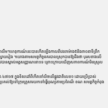
ំងព្រឹកព្រលឹម។ហេតុការណ៍នេះបានកើតឡើងកាលពីវេលាម៉ោង៥និង៣០នាទីព្រឹក
ខេត្តស្វាយរៀង ។យោងតាមសមត្ថកិច្ចនគរបាលស្រុកបានឱ្យដឹងថា បុរសខាងលើ
មិនត្រូវបានស្គាល់អត្តសញ្ញាណនោះទេ ព្រោះក្រោយឃើញសភាពការណ៍មិនស្រួល
ង ១R-៤៧១៧ ក្នុងទិសដៅពីកើតទៅលិចលើផ្លូវជាតិលេខ១ ដោយប្រើប្រាស់
្ចប្រគល់ឱ្យទៅក្រុមគ្រួសារយកទៅធ្វើបុណ្យតាមប្រពៃណី ខណៈសមត្តកិច្ចកំពុង