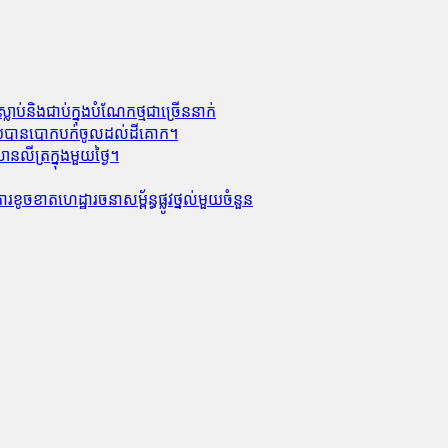
លាប់​និង​ជាប់ក្នុងបំណែកថ្មជាច្រើននាក់
លាមួយបានបោកបក់ចូលដល់ដីគោក។
លីត្រក្នុងមួយថ្ងៃ។
ូចខាត​ហេដ្ឋារចនាសម្ព័ន្ធ​ផ្លូវថ្នល់​មួយ​ចំនួន