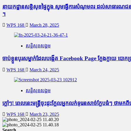
នាយកដ្ឋានសន្តិសុខផ្ទៃក្នុង សូមធ្វើការសំណូមពរ ដល់សាធារ
។
WPS 168
March 28, 2025
សន្តិសុខសង្គម
ចាប់ខ្លួនបុរសម្នាក់ដែលបង្កើត Facebook Page ក្លែងក្លាយ បោកប
WPS 168
March 24, 2025
សន្តិសុខសង្គម
ក្តៅៗ! ពេលនេះមន្រ្តីចុះដុះក្អែលអ្នកលក់ទុរេនសាច់ក្លែបធំៗ ថាមកព
WPS 168
March 23, 2025
Search