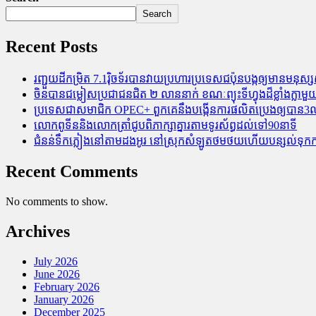
Search
Recent Posts
រញ្ជួយដីកម្រិត​ 7.1រ៉ិចទ័របានវាយប្រហារប្រទេសជប៉ុនបង្កឲ្យមានមនុស្សស្
ចិនបានជម្លៀសប្រជាជនជិត ២ លាននាក់ ខណៈព្យុះទីហ្វុងដ៏ខ្លាំងក្
ប្រទេសជាសមាជិក OPEC+​ ពួកគេនឹងបង្កើនការផលិតប្រេងឲ្យបាន3លាន
លោកពូទីននិងលោកត្រាំជូបពិភាក្សាគ្នារតាមទូរស័ព្ធដល់ទៅ90នាទី
ជំនន់​ទឹកភ្លៀង​នៅ​តាម​ដងអូរ​ នៅ​ស្រុក​សំឡូត​ថមថយ​ហើយ​បន្សល់​ទុក​ការ​ខ
Recent Comments
No comments to show.
Archives
July 2026
June 2026
February 2026
January 2026
December 2025