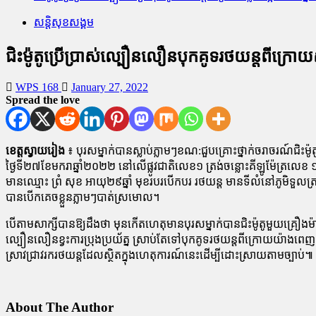
សន្តិសុខសង្គម
ជិះម៉ូតូប្រើប្រាស់ល្បឿនលឿនបុកគូទរថយន្តពីក្រោយស្ល
WPS 168
January 27, 2022
Spread the love
ខេត្តស្វាយរៀង
៖ បុរសម្នាក់បានស្លាប់ភ្លាមៗខណ:ជួបគ្រោះថ្នាក់ចរាចរណ៍ជិ
ថ្ងៃទី២៧ខែមករាឆ្នាំ២០២២ នៅលើផ្លូវជាតិលេខ១ ត្រង់ចន្លោះគីឡូម៉ែត្រលេ
មានឈ្មោះ ព្រំ សុខ អាយុ២៩ឆ្នាំ មុខរបរបើកបរ រថយន្ត មានទីលំនៅភូមិទួ
បានបើកគេចខ្លួនភ្លាមៗបាត់ស្រមោល។
បើតាមសាក្សីបានឱ្យដឹងថា មុនកើតហេតុមានបុរសម្នាក់បានជិះម៉ូតូមួយគ្រឿ
ល្បឿនលឿនខ្វះការប្រុងប្រយ័ត្ន ស្រាប់តែទៅបុកគូទរថយន្តពីក្រោយយ៉ាងពេញទំ
ស្រាវជ្រាវរករថយន្តដែលស្ថិតក្នុងហេតុការណ៍នេះដើម្បីដោះស្រាយតាមច្បាប់៕
About The Author