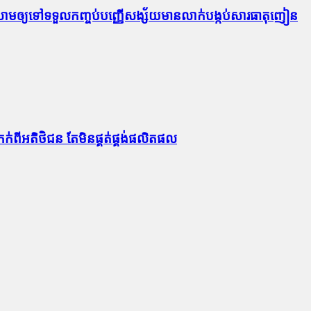
ងលោមឲ្យទៅទទួលកញ្ចប់បញ្ញើសង្ស័យមានលាក់បង្កប់សារធាតុញៀន
កក់ពីអតិថិជន តែមិនផ្គត់ផ្គង់ផលិតផល