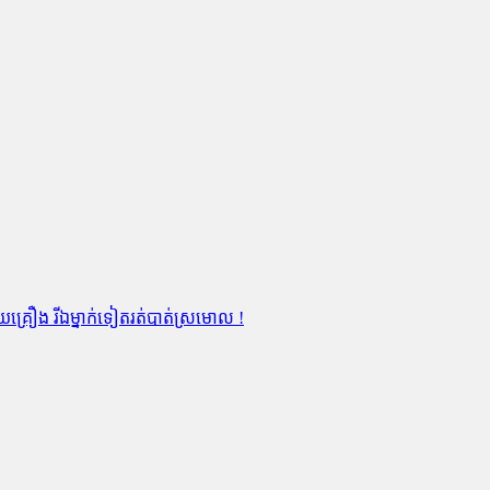
គ្រឿង រីឯម្នាក់ទៀតរត់បាត់ស្រមោល !