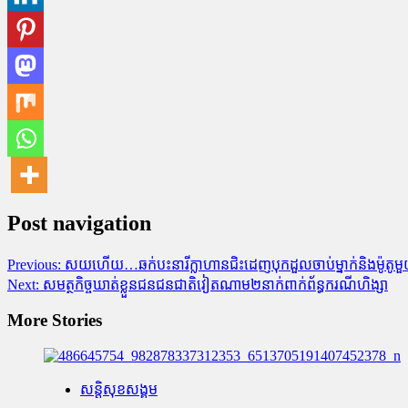
Post navigation
Previous:
សយហើយ…ឆក់បះនារីក្លាហានជិះដេញបុកដួលចាប់ម្នាក់និងម៉ូតូមួយ
Next:
សមត្ថកិច្ចឃាត់ខ្លួនជនជនជាតិវៀតណាម២នាក់ពាក់ព័ន្ធករណីហិង្សា
More Stories
សន្តិសុខសង្គម