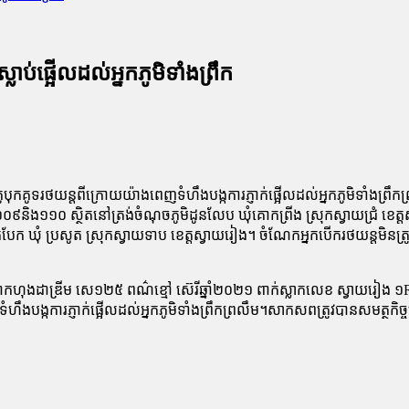
ាប់ផ្អើលដល់អ្នកភូមិទាំងព្រឹក
ះម៉ូតូបុកគូទរថយន្តពីក្រោយយ៉ាងពេញទំហឹងបង្កការភ្ញាក់ផ្អើលដល់អ្នកភូមិទា
ខ ១០៩និង១១០ ស្ថិតនៅត្រង់ចំណុចភូមិដូនលែប ឃុំគោកព្រីង ស្រុកស្វាយជ្រំ 
លត្របែក ឃុំ ប្រសូត ស្រុកស្វាយទាប ខេត្តស្វាយរៀង។ ចំណែកអ្នកបើករថយន្ត
ងម៉ាកហុងដាឌ្រីម សេ១២៥ ពណ៌ខ្មៅ ស៊េរីឆ្នាំ២០២១ ពាក់ស្លាកលេខ ស្វាយរៀ
ហឹងបង្កការភ្ញាក់ផ្អើលដល់អ្នកភូមិទាំងព្រឹកព្រលឹម។សាកសពត្រូវបានសមត្ថកិច