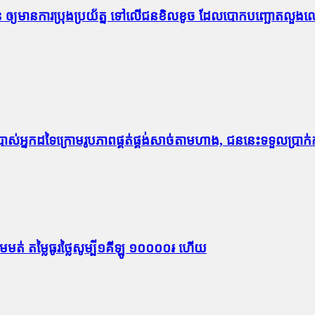
ណជន ឲ្យមានការប្រុងប្រយ័ត្ន ទៅលើជនខិលខូច ដែលបោកបញ្ឆោតលួ
្រាស់អ្នកដទៃក្រោមរូបភាពផ្គត់ផ្គង់សាច់តាមហាង, ជននេះទទួលប្រាក់
ីមេមត់ តម្លៃធូរថ្លៃសូម្បី១គីឡូ ១០០០០៛ ហើយ