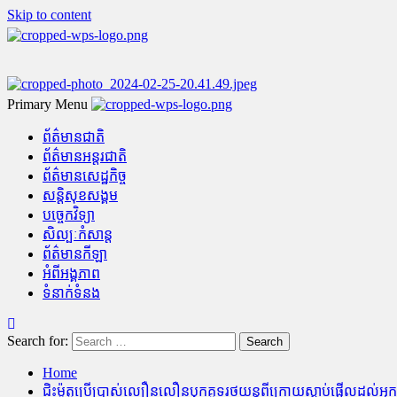
Skip to content
Primary Menu
ព័ត៌មានជាតិ
ព័ត៌មានអន្តរជាតិ
ព័ត៌មានសេដ្ឋកិច្ច
សន្តិសុខសង្គម
បច្ចេកវិទ្យា
សិល្បៈកំសាន្ត
ព័ត៌មានកីឡា
អំពីអង្គភាព
ទំនាក់ទំនង
Search for:
Home
ជិះម៉ូតូប្រើប្រាស់ល្បឿនលឿនបុកគូទរថយន្តពីក្រោយស្លាប់ផ្អើលដល់អ្នកភ