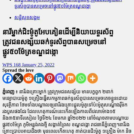
ទូរស័ព្ទបានសម្រេចនៅផ្លូវ៥០ម៉ែត្រខណ្ឌដង្កោ
សន្តិសុខសង្គម
នារីម្នាក់ជិះម៉ូតូអែបគៀនដើម្បីនិយាយទួរស័ព្ទ
ត្រូវជនសង្ស័យឆក់ទូរស័ព្ទបានសម្រេចនៅ
ផ្លូវ៥០ម៉ែត្រខណ្ឌដង្កោ
WPS 168
January 25, 2022
Spread the love
ភ្នំពេញ
៖ នារីរងគ្រោះម្នាក់ ត្រូវក្រុមជនសង្ស័យ មានបក្ខពួក ២នាក់
មធ្យោបាយម៉ូតូ ១គ្រឿងធ្វើសកម្មភាពឆក់ទូរស័ព្ទបានសម្រេចគេចខ្លួនដោយ
សុវត្ថិភាព ថែមទាំងបណ្តាលឲ្យនារីរងគ្រោះដួលម៉ូតូទៅប៉ះម៉ូតូសណ្ដោងរ៉ឺម៉ក
រងបួសផងដែរ ដែលហេតុការណ៍នេះកើតឡើងកាលពីវេលាម៉ោង១៥
និង៣៥នាទីរសៀល ថ្ងៃទី២៤ ខែមករា ឆ្នាំ២០២២ នៅចំណុចតាមបណ្ដោយ
ផ្លូវ៥០ម៉ែត្រ ភូមិអន្លង់គងថ្មី សង្កាត់ព្រៃស ខណ្ឌដង្កោ រាជធានីភ្នំពេញ។នារីរង
គ្រោះប្រាប់អោយដឹងថា មុនពេលកើតហេតុ គាត់បានជិះម៉ូតូ ១គ្រឿង ម៉ាក និច