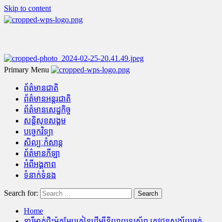
Skip to content
Primary Menu
ព័ត៌មានជាតិ
ព័ត៌មានអន្តរជាតិ
ព័ត៌មានសេដ្ឋកិច្ច
សន្តិសុខសង្គម
បច្ចេកវិទ្យា
សិល្បៈកំសាន្ត
ព័ត៌មានកីឡា
អំពីអង្គភាព
ទំនាក់ទំនង
Search for:
Home
នារីម្នាក់ជិះម៉ូតូអែបគៀនដើម្បីនិយាយទួរស័ព្ទ ត្រូវជនសង្ស័យឆក់