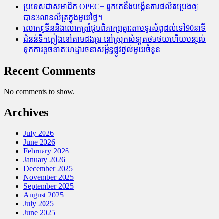
ប្រទេសជាសមាជិក OPEC+​ ពួកគេនឹងបង្កើនការផលិតប្រេងឲ្យ
បាន3លានលីត្រក្នុងមួយថ្ងៃ។
លោកពូទីននិងលោកត្រាំជូបពិភាក្សាគ្នារតាមទូរស័ព្ធដល់ទៅ90នាទី
ជំនន់​ទឹកភ្លៀង​នៅ​តាម​ដងអូរ​ នៅ​ស្រុក​សំឡូត​ថមថយ​ហើយ​បន្សល់​
ទុក​ការ​ខូចខាត​ហេដ្ឋារចនាសម្ព័ន្ធ​ផ្លូវថ្នល់​មួយ​ចំនួន
Recent Comments
No comments to show.
Archives
July 2026
June 2026
February 2026
January 2026
December 2025
November 2025
September 2025
August 2025
July 2025
June 2025