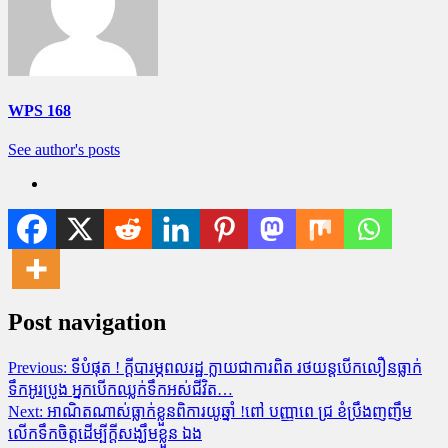
WPS 168
See author's posts
Post navigation
Previous:
ទីបំផុត ! ក្តីបារម្ភពលរដ្ឋ ក្លាយជាការពិត រថយន្តបើកលឿនធ្លាក់
ទឹកអូរប្រូង អ្នកបើកឈ្លក់ទឹកអស់ជីវិត…
Next:
អាណិតណាស់ធ្លាក់ខ្លួនពិការយូឆ្នាំ !ពៅ បញ្ញាពេ ជ្រ ខំប្រឹងញញឹម
លើកទឹកចិត្តដើម្បីក្តីសង្ឃឹមខ្លួន ឯង