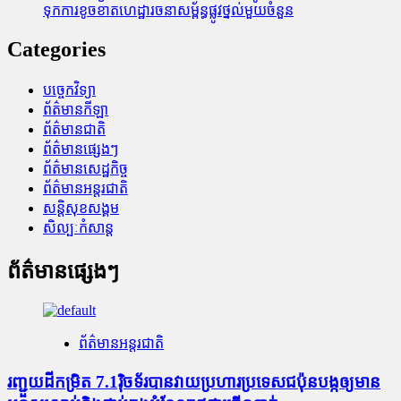
ទុក​ការ​ខូចខាត​ហេដ្ឋារចនាសម្ព័ន្ធ​ផ្លូវថ្នល់​មួយ​ចំនួន
Categories
បច្ចេកវិទ្យា
ព័ត៌មានកីឡា
ព័ត៌មានជាតិ
ព័ត៌មានផ្សេងៗ
ព័ត៌មានសេដ្ឋកិច្ច
ព័ត៌មានអន្តរជាតិ
សន្តិសុខសង្គម
សិល្បៈកំសាន្ត
ព័ត៌មានផ្សេងៗ
ព័ត៌មានអន្តរជាតិ
រញ្ជួយដីកម្រិត​ 7.1រ៉ិចទ័របានវាយប្រហារប្រទេសជប៉ុនបង្កឲ្យមាន