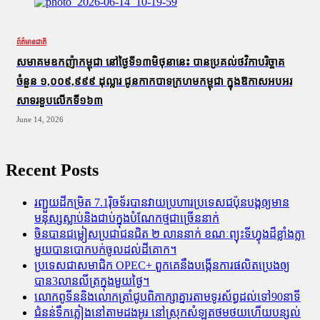
ព័ត៌មានជាតិ
សមាគមឧកញ៉ាកម្ពុជា នៅថ្ងៃទី១៣មិថុនានេះ បានប្រគល់ថវិកាបរិច្ចាគ
ចំនួន ១,០០៩,៩៩៩ ដុល្លារ ជូនកាកបាទក្រហមកម្ពុជា ក្នុងឱកាសអបអរ
សាទរខួបលើកទី១៦៣
June 14, 2026
Recent Posts
រញ្ជួយដីកម្រិត​ 7.1រ៉ិចទ័របានវាយប្រហារប្រទេសជប៉ុនបង្កឲ្យមាន
មនុស្សស្លាប់​និង​ជាប់ក្នុងបំណែកថ្មជាច្រើននាក់
ចិនបានជម្លៀសប្រជាជនជិត ២ លាននាក់ ខណៈព្យុះទីហ្វុងដ៏ខ្លាំងក្លា
មួយបានបោកបក់ចូលដល់ដីគោក។
ប្រទេសជាសមាជិក OPEC+​ ពួកគេនឹងបង្កើនការផលិតប្រេងឲ្យ
បាន3លានលីត្រក្នុងមួយថ្ងៃ។
លោកពូទីននិងលោកត្រាំជូបពិភាក្សាគ្នារតាមទូរស័ព្ធដល់ទៅ90នាទី
ជំនន់​ទឹកភ្លៀង​នៅ​តាម​ដងអូរ​ នៅ​ស្រុក​សំឡូត​ថមថយ​ហើយ​បន្សល់​