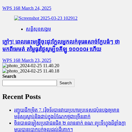
WPS 168
March 24, 2025
សន្តិសុខសង្គម
ក្តៅៗ! ពេលនេះមន្រ្តីចុះដុះក្អែលអ្នកលក់ទុរេនសាច់ក្លែបធំៗ ថា
មកពីមេមត់ តម្លៃធូរថ្លៃសូម្បី១គីឡូ ១០០០០៛ ហើយ
WPS 168
March 23, 2025
Search
Search
Recent Posts
រញ្ជួយដីកម្រិត​ 7.1រ៉ិចទ័របានវាយប្រហារប្រទេសជប៉ុនបង្កឲ្យមាន
មនុស្សស្លាប់​និង​ជាប់ក្នុងបំណែកថ្មជាច្រើននាក់
ចិនបានជម្លៀសប្រជាជនជិត ២ លាននាក់ ខណៈព្យុះទីហ្វុងដ៏ខ្លាំងក្លា
មួយបានបោកបក់ចូលដល់ដីគោក។