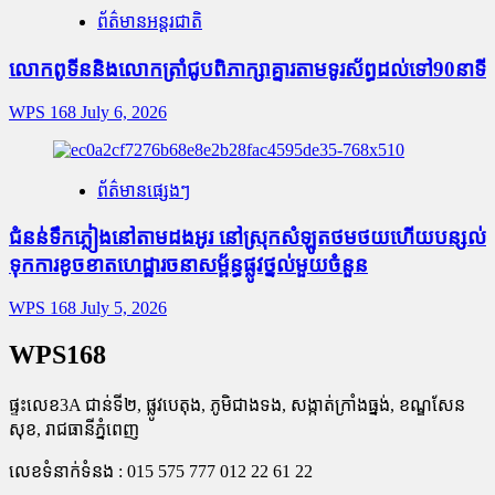
ព័ត៌មានអន្តរជាតិ
លោកពូទីននិងលោកត្រាំជូបពិភាក្សាគ្នារតាមទូរស័ព្ធដល់ទៅ90នាទី
WPS 168
July 6, 2026
ព័ត៌មានផ្សេងៗ
ជំនន់​ទឹកភ្លៀង​នៅ​តាម​ដងអូរ​ នៅ​ស្រុក​សំឡូត​ថមថយ​ហើយ​បន្សល់​
ទុក​ការ​ខូចខាត​ហេដ្ឋារចនាសម្ព័ន្ធ​ផ្លូវថ្នល់​មួយ​ចំនួន
WPS 168
July 5, 2026
WPS168
ផ្ទះលេខ3A ជាន់ទី២, ផ្លូវបេតុង, ភូមិជាងទង, សង្កាត់ក្រាំងធ្នង់, ខណ្ឌសែន
សុខ, រាជធានីភ្នំពេញ
លេខទំនាក់ទំនង : 015 575 777 012 22 61 22