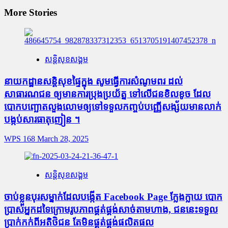
More Stories
សន្តិសុខសង្គម
នាយកដ្ឋានសន្តិសុខផ្ទៃក្នុង សូមធ្វើការសំណូមពរ ដល់
សាធារណជន ឲ្យមានការប្រុងប្រយ័ត្ន ទៅលើជនខិលខូច ដែល
បោកបញ្ឆោតលួងលោមឲ្យទៅទទួលកញ្ចប់បញ្ញើសង្ស័យមានលាក់
បង្កប់សារធាតុញៀន ។
WPS 168
March 28, 2025
សន្តិសុខសង្គម
ចាប់ខ្លួនបុរសម្នាក់ដែលបង្កើត Facebook Page ក្លែងក្លាយ បោក
ប្រាស់អ្នកដទៃក្រោមរូបភាពផ្គត់ផ្គង់សាច់តាមហាង, ជននេះទទួល
ប្រាក់កក់ពីអតិថិជន តែមិនផ្គត់ផ្គង់ផលិតផល