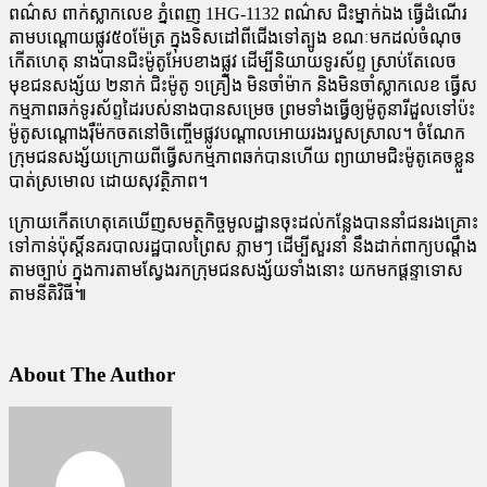
ពណ៌ស ពាក់ស្លាកលេខ ភ្នំពេញ 1HG-1132 ពណ៌ស ជិះម្នាក់ឯង ធ្វើដំណើរ
តាមបណ្ដោយផ្លូវ៥០ម៉ែត្រ ក្នុងទិសដៅពីជើងទៅត្បូង ខណៈមកដល់ចំណុច
កើតហេតុ នាងបានជិះម៉ូតូអែបខាងផ្លូវ ដើម្បីនិយាយទូរស័ព្ទ ស្រាប់តែលេច
មុខជនសង្ស័យ ២នាក់ ជិះម៉ូតូ ១គ្រឿង មិនចាំម៉ាក និងមិនចាំស្លាកលេខ ធ្វើស
កម្មភាពឆក់ទូរស័ព្ទដៃរបស់នាងបានសម្រេច ព្រមទាំងធ្វើឲ្យម៉ូតូនារីដួលទៅប៉ះ
ម៉ូតូសណ្ដោងរ៉ឺម៉កចតនៅចិញ្ចើមផ្លូវបណ្ដាលអោយរងរបួសស្រាល។ ចំណែក
ក្រុមជនសង្ស័យក្រោយពីធ្វើសកម្មភាពឆក់បានហើយ ព្យាយាមជិះម៉ូតូគេចខ្លួន
បាត់ស្រមោល ដោយសុវត្ថិភាព។
ក្រោយកើតហេតុគេឃើញសមត្ថកិច្ចមូលដ្ឋានចុះដល់កន្លែងបាននាំជនរងគ្រោះ
ទៅកាន់ប៉ុស្ដិ៍នគរបាលរដ្ឋបាលព្រៃស ភ្លាមៗ ដើម្បីសួរនាំ នឹងដាក់ពាក្យបណ្តឹង
តាមច្បាប់ ក្នុងការតាមស្វែងរកក្រុមជនសង្ស័យទាំងនោះ យកមកផ្តន្ទាទោស
តាមនីតិវិធី៕
About The Author