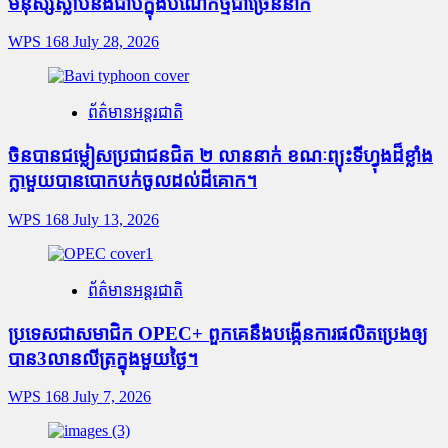
មនុស្សស្លាប់​និង​ជាប់ក្នុងបំណែកថ្មជាច្រើននាក់
WPS 168
July 28, 2026
ព័ត៌មានអន្តរជាតិ
ចិនបានជម្លៀសប្រជាជនជិត ២ លាននាក់ ខណៈព្យុះទីហ្វុងដ៏ខ្លាំង
ក្លាមួយបានបោកបក់ចូលដល់ដីគោក។
WPS 168
July 13, 2026
ព័ត៌មានអន្តរជាតិ
ប្រទេសជាសមាជិក OPEC+​ ពួកគេនឹងបង្កើនការផលិតប្រេងឲ្យ
បាន3លានលីត្រក្នុងមួយថ្ងៃ។
WPS 168
July 7, 2026