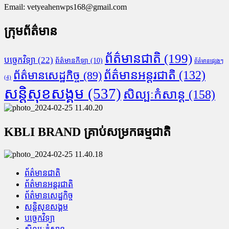
Email:
vetyeahenwps168@gmail.com
ក្រុមព័ត៌មាន
ព័ត៌មានជាតិ
(199)
បច្ចេកវិទ្យា
(22)
ព័ត៌មានកីឡា
(10)
ព័ត៌មានផ្សេងៗ
ព័ត៌មានអន្តរជាតិ
(132)
ព័ត៌មានសេដ្ឋកិច្ច
(89)
(4)
សន្តិសុខសង្គម
(537)
សិល្បៈកំសាន្ត
(158)
KBLI BRAND គ្រាប់សម្រកធម្មជាតិ
ព័ត៌មានជាតិ
ព័ត៌មានអន្តរជាតិ
ព័ត៌មានសេដ្ឋកិច្ច
សន្តិសុខសង្គម
បច្ចេកវិទ្យា