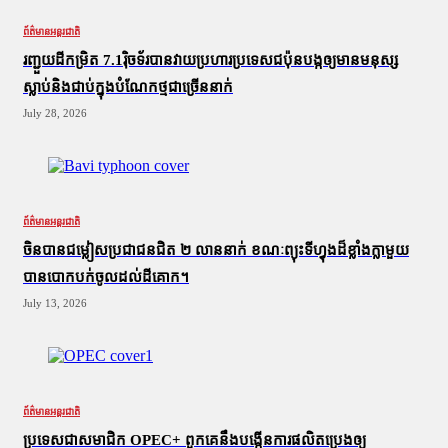
ព័ត៌មានអន្តរជាតិ
រញ្ជួយដីកម្រិត​ 7.1រ៉ិចទ័របានវាយប្រហារប្រទេសជប៉ុនបង្កឲ្យមានមនុស្ស
ស្លាប់​និង​ជាប់ក្នុងបំណែកថ្មជាច្រើននាក់
July 28, 2026
ព័ត៌មានអន្តរជាតិ
ចិនបានជម្លៀសប្រជាជនជិត ២ លាននាក់ ខណៈព្យុះទីហ្វុងដ៏ខ្លាំងក្លាមួយ
បានបោកបក់ចូលដល់ដីគោក។
July 13, 2026
ព័ត៌មានអន្តរជាតិ
ប្រទេសជាសមាជិក OPEC+​ ពួកគេនឹងបង្កើនការផលិតប្រេងឲ្យ