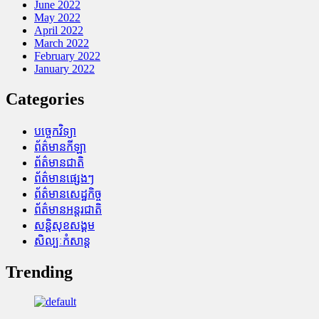
June 2022
May 2022
April 2022
March 2022
February 2022
January 2022
Categories
បច្ចេកវិទ្យា
ព័ត៌មានកីឡា
ព័ត៌មានជាតិ
ព័ត៌មានផ្សេងៗ
ព័ត៌មានសេដ្ឋកិច្ច
ព័ត៌មានអន្តរជាតិ
សន្តិសុខសង្គម
សិល្បៈកំសាន្ត
Trending