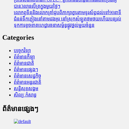
បាន3លានលីត្រក្នុងមួយថ្ងៃ។
លោកពូទីននិងលោកត្រាំជូបពិភាក្សាគ្នារតាមទូរស័ព្ធដល់ទៅ90នាទី
ជំនន់​ទឹកភ្លៀង​នៅ​តាម​ដងអូរ​ នៅ​ស្រុក​សំឡូត​ថមថយ​ហើយ​បន្សល់​
ទុក​ការ​ខូចខាត​ហេដ្ឋារចនាសម្ព័ន្ធ​ផ្លូវថ្នល់​មួយ​ចំនួន
Categories
បច្ចេកវិទ្យា
ព័ត៌មានកីឡា
ព័ត៌មានជាតិ
ព័ត៌មានផ្សេងៗ
ព័ត៌មានសេដ្ឋកិច្ច
ព័ត៌មានអន្តរជាតិ
សន្តិសុខសង្គម
សិល្បៈកំសាន្ត
ព័ត៌មានផ្សេងៗ