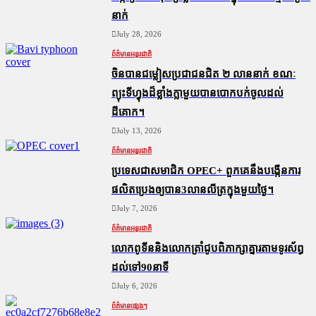
នាក់
July 28, 2026
ព័ត៌មានអន្តរជាតិ
ចិនបានជម្លៀសប្រជាជនជិត ២ លាននាក់ ខណៈ
ព្យុះទីហ្វុងដ៏ខ្លាំងក្លាមួយបានបោកបក់ចូលដល់
ដីគោក។
July 13, 2026
ព័ត៌មានអន្តរជាតិ
ប្រទេសជាសមាជិក OPEC+​ ពួកគេនឹងបង្កើនការ
ផលិតប្រេងឲ្យបាន3លានលីត្រក្នុងមួយថ្ងៃ។
July 7, 2026
ព័ត៌មានអន្តរជាតិ
លោកពូទីននិងលោកត្រាំជូបពិភាក្សាគ្នារតាមទូរស័ព្ធ
ដល់ទៅ90នាទី
July 6, 2026
ព័ត៌មានផ្សេងៗ