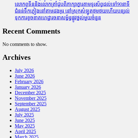
លោកពូទីននិងលោកត្រាំជូបពិភាក្សាគ្នារតាមទូរស័ព្ធដល់ទៅ90នាទី
ជំនន់​ទឹកភ្លៀង​នៅ​តាម​ដងអូរ​ នៅ​ស្រុក​សំឡូត​ថមថយ​ហើយ​បន្សល់​
ទុក​ការ​ខូចខាត​ហេដ្ឋារចនាសម្ព័ន្ធ​ផ្លូវថ្នល់​មួយ​ចំនួន
Recent Comments
No comments to show.
Archives
July 2026
June 2026
February 2026
January 2026
December 2025
November 2025
September 2025
August 2025
July 2025
June 2025
May 2025
April 2025
March 2025