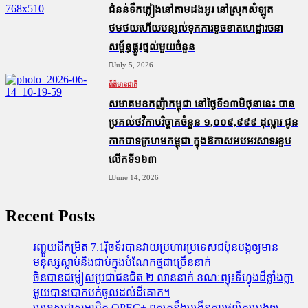
ជំនន់​ទឹកភ្លៀង​នៅ​តាម​ដងអូរ​ នៅ​ស្រុក​សំឡូត​
ថមថយ​ហើយ​បន្សល់​ទុក​ការ​ខូចខាត​ហេដ្ឋារចនា
សម្ព័ន្ធ​ផ្លូវថ្នល់​មួយ​ចំនួន
July 5, 2026
ព័ត៌មានជាតិ
សមាគមឧកញ៉ាកម្ពុជា នៅថ្ងៃទី១៣មិថុនានេះ បាន
ប្រគល់ថវិកាបរិច្ចាគចំនួន ១,០០៩,៩៩៩ ដុល្លារ ជូន
កាកបាទក្រហមកម្ពុជា ក្នុងឱកាសអបអរសាទរខួប
លើកទី១៦៣
June 14, 2026
Recent Posts
រញ្ជួយដីកម្រិត​ 7.1រ៉ិចទ័របានវាយប្រហារប្រទេសជប៉ុនបង្កឲ្យមាន
មនុស្សស្លាប់​និង​ជាប់ក្នុងបំណែកថ្មជាច្រើននាក់
ចិនបានជម្លៀសប្រជាជនជិត ២ លាននាក់ ខណៈព្យុះទីហ្វុងដ៏ខ្លាំងក្លា
មួយបានបោកបក់ចូលដល់ដីគោក។
ប្រទេសជាសមាជិក OPEC+​ ពួកគេនឹងបង្កើនការផលិតប្រេងឲ្យ