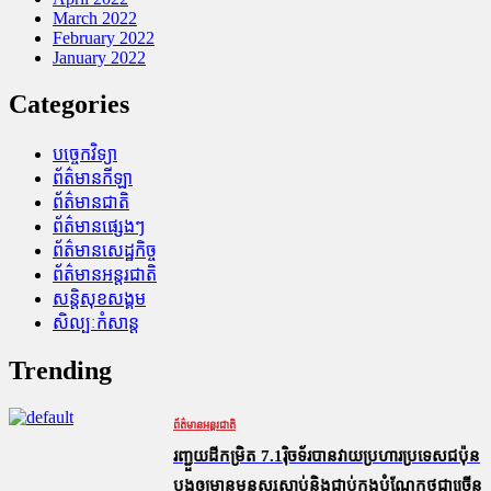
March 2022
February 2022
January 2022
Categories
បច្ចេកវិទ្យា
ព័ត៌មានកីឡា
ព័ត៌មានជាតិ
ព័ត៌មានផ្សេងៗ
ព័ត៌មានសេដ្ឋកិច្ច
ព័ត៌មានអន្តរជាតិ
សន្តិសុខសង្គម
សិល្បៈកំសាន្ត
Trending
ព័ត៌មានអន្តរជាតិ
រញ្ជួយដីកម្រិត​ 7.1រ៉ិចទ័របានវាយប្រហារប្រទេសជប៉ុន
បង្កឲ្យមានមនុស្សស្លាប់​និង​ជាប់ក្នុងបំណែកថ្មជាច្រើន