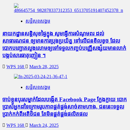
សន្តិសុខសង្គម
នាយកដ្ឋានសន្តិសុខផ្ទៃក្នុង សូមធ្វើការសំណូមពរ ដល់
សាធារណជន ឲ្យមានការប្រុងប្រយ័ត្ន ទៅលើជនខិលខូច ដែល
បោកបញ្ឆោតលួងលោមឲ្យទៅទទួលកញ្ចប់បញ្ញើសង្ស័យមានលាក់
បង្កប់សារធាតុញៀន ។
WPS 168
March 28, 2025
សន្តិសុខសង្គម
ចាប់ខ្លួនបុរសម្នាក់ដែលបង្កើត Facebook Page ក្លែងក្លាយ បោក
ប្រាស់អ្នកដទៃក្រោមរូបភាពផ្គត់ផ្គង់សាច់តាមហាង, ជននេះទទួល
ប្រាក់កក់ពីអតិថិជន តែមិនផ្គត់ផ្គង់ផលិតផល
WPS 168
March 24, 2025