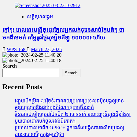
សន្តិសុខសង្គម
ក្តៅៗ! ពេលនេះមន្រ្តីចុះដុះក្អែលអ្នកលក់ទុរេនសាច់ក្លែបធំៗ ថា
មកពីមេមត់ តម្លៃធូរថ្លៃសូម្បី១គីឡូ ១០០០០៛ ហើយ
WPS 168
March 23, 2025
Search
Search
Recent Posts
រញ្ជួយដីកម្រិត​ 7.1រ៉ិចទ័របានវាយប្រហារប្រទេសជប៉ុនបង្កឲ្យមាន
មនុស្សស្លាប់​និង​ជាប់ក្នុងបំណែកថ្មជាច្រើននាក់
ចិនបានជម្លៀសប្រជាជនជិត ២ លាននាក់ ខណៈព្យុះទីហ្វុងដ៏ខ្លាំងក្លា
មួយបានបោកបក់ចូលដល់ដីគោក។
ប្រទេសជាសមាជិក OPEC+​ ពួកគេនឹងបង្កើនការផលិតប្រេងឲ្យ
បាន3លានលីត្រក្នុងមួយថ្ងៃ។