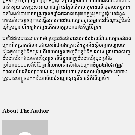
ភូមិទឹកថ្លា ឃុំស្រែខ្វាវ ស្រុកអង្គរជុំ ខេត្តសៀមរាប។ ចំណែកជនដៃដល់ឈ្មោះ
ផាន់ សូយ ភេទប្រុស អាយុ៣៤ឆ្នាំ នៅភូមិកើតហេតុខាងលើ មុខរបរកម្មករ។
ជនដៃដល់ជាឃាតកត្រូវបានកម្លាំងកងរាជអាវុធហត្ថស្រុកអង្គរជុំ ឃាត់ខ្លួន
ពេលរត់គេចខ្លួនក្រោយធ្វើសកម្មភាពវាយសម្លាប់បុរសម្នាក់នៅចំណុចភូមិរលំ
ឃុំស្រែខ្វាវ ខាងត្បូងកន្លែងកើតហេតុប្រមាណ៤គីឡូម៉ែត្រ។
ជនដៃដល់បានសារភាពថា រូបខ្លួនពិតជាបានយកដំបងឈើវាយសម្លាប់ជនរង
គ្រោះពិតប្រាកដមែន ដោយសារជនរងគ្រោះខឹងខ្លួននិងស្ដីបន្ទោសឲ្យរូបគេ
រឿងចូលបន្ទប់ទឹកយូរ ហើយពេលខ្លួនចេញពីបន្ទប់ទឹក ជនរងគ្រោះបានទាញ
ដំបងឈើរកវាយមកលើរូបខ្លួន ទើបខ្លួនទាញដំបងឈើជ្រុងប្រវែង
ប្រហែល១០០សង់ទីម៉ែត្រ វាយតបទៅលើជនរងគ្រោះចំនួន៤ដំបង (ត្រូវ
ក្បាល១ដំបងនិងស្មា០៣ដំបង)។ ក្រោយចាប់ខ្លួនជនសង្ស័យរួមទាំងវត្ថុតាង
ត្រូវបានបញ្ជូនមកការិយាល័យជំនាញអនុវត្តន៍តាមនីតិវិធីច្បាប់៕
About The Author