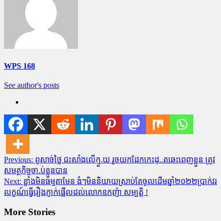
WPS 168
See author's posts
Post
Previous:
ពូសាច់ថ្លៃ ជះសាំងលើក្មួ.យ រួចយកដែកកេះដុ..តឆេះពេញខ្លួន ត្រូវ
សមត្ថកិច្ចចា.ប់ខ្លួនបាន
navigation
Next:
ខ្លាំងមិនធម្មតាមែន ងំៗមិននិយាយស្រាប់តែចូលដើមឆ្នាំ២០២២ប្រាក់វរ
លក្ខណ៍ធ្វើរឿងភ្ញាក់ផ្អើលដល់លោកឧកញ៉ា សម្បត្តិ !
More Stories