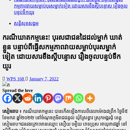
កម្មភាពវាយសម្លាប់បុរសម្នាក់ទៀត ដោយសារខឹងស្ដីបន្ទោស រឿងចូល
បន្ទប់ទឹកយូរ
សន្តិសុខសង្គម
ករណីឃាតកម្មនេះ! បុរសជាជនដៃដល់ម្នាក់ ឃាត់
ខ្លួន បន្ទាប់ពីធ្វើសកម្មភាពវាយសម្លាប់បុរសម្នាក់
ទៀត ដោយសារខឹងស្ដីបន្ទោស រឿងចូលបន្ទប់ទឹក
យូរ
WPS 168
January 7, 2022
Spread the love
សៀមរាប
៖ ករណីឃាតកម្មនេះ បានកើតឡើងកាលពីវេលាម៉ោង៨ព្រឹក ថ្ងៃទី៥
ខែមករា ឆ្នាំ២០២២ នៅចំណុចភូមិរាជជន្ទល់ ឃុំស្រែខ្វាវ ស្រុកអង្គរជុំ ខេត្ត
សៀមរាប។ជនរងគ្រោះមានឈ្មោះ សឿយ អឿយ ភេទប្រុស អាយុ៣៨ឆ្នាំ នៅ