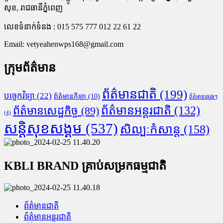
សុខ, រាជធានីភ្នំពេញ
លេខទំនាក់ទំនង : 015 575 777 012 22 61 22
Email:
vetyeahenwps168@gmail.com
ក្រុមព័ត៌មាន
ព័ត៌មានជាតិ
(199)
បច្ចេកវិទ្យា
(22)
ព័ត៌មានកីឡា
(10)
ព័ត៌មានផ្សេងៗ
ព័ត៌មានអន្តរជាតិ
(132)
ព័ត៌មានសេដ្ឋកិច្ច
(89)
(4)
សន្តិសុខសង្គម
(537)
សិល្បៈកំសាន្ត
(158)
KBLI BRAND គ្រាប់សម្រកធម្មជាតិ
ព័ត៌មានជាតិ
ព័ត៌មានអន្តរជាតិ