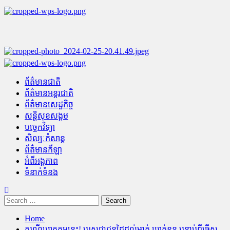
Skip
to
content
Primary
Menu
ព័ត៌មានជាតិ
ព័ត៌មានអន្តរជាតិ
ព័ត៌មានសេដ្ឋកិច្ច
សន្តិសុខសង្គម
បច្ចេកវិទ្យា
សិល្បៈកំសាន្ត
ព័ត៌មានកីឡា
អំពីអង្គភាព
ទំនាក់ទំនង
Search
for:
Home
ករណីឃាតកម្មនេះ! បុរសជាជនដៃដល់ម្នាក់ ឃាត់ខ្លួន បន្ទាប់ពីធ្វើស