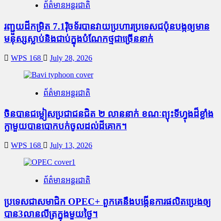
ព័ត៌មានអន្តរជាតិ
រញ្ជួយដីកម្រិត​ 7.1រ៉ិចទ័របានវាយប្រហារប្រទេសជប៉ុនបង្កឲ្យមាន
មនុស្សស្លាប់​និង​ជាប់ក្នុងបំណែកថ្មជាច្រើននាក់
WPS 168
July 28, 2026
ព័ត៌មានអន្តរជាតិ
ចិនបានជម្លៀសប្រជាជនជិត ២ លាននាក់ ខណៈព្យុះទីហ្វុងដ៏ខ្លាំង
ក្លាមួយបានបោកបក់ចូលដល់ដីគោក។
WPS 168
July 13, 2026
ព័ត៌មានអន្តរជាតិ
ប្រទេសជាសមាជិក OPEC+​ ពួកគេនឹងបង្កើនការផលិតប្រេងឲ្យ
បាន3លានលីត្រក្នុងមួយថ្ងៃ។