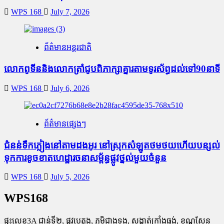
WPS 168
July 7, 2026
ព័ត៌មានអន្តរជាតិ
លោកពូទីននិងលោកត្រាំជូបពិភាក្សាគ្នារតាមទូរស័ព្ធដល់ទៅ90នាទី
WPS 168
July 6, 2026
ព័ត៌មានផ្សេងៗ
ជំនន់​ទឹកភ្លៀង​នៅ​តាម​ដងអូរ​ នៅ​ស្រុក​សំឡូត​ថមថយ​ហើយ​បន្សល់​
ទុក​ការ​ខូចខាត​ហេដ្ឋារចនាសម្ព័ន្ធ​ផ្លូវថ្នល់​មួយ​ចំនួន
WPS 168
July 5, 2026
WPS168
ផ្ទះលេខ3A ជាន់ទី២, ផ្លូវបេតុង, ភូមិជាងទង, សង្កាត់ក្រាំងធ្នង់, ខណ្ឌសែន