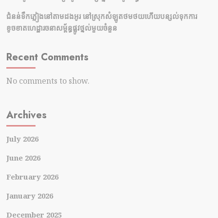
ជំនន់​ទឹកភ្លៀង​នៅ​តាម​ដងអូរ​ នៅ​ស្រុក​សំឡូត​ថមថយ​ហើយ​បន្សល់​ទុក​ការ​
ខូចខាត​ហេដ្ឋារចនាសម្ព័ន្ធ​ផ្លូវថ្នល់​មួយ​ចំនួន
Recent Comments
No comments to show.
Archives
July 2026
June 2026
February 2026
January 2026
December 2025