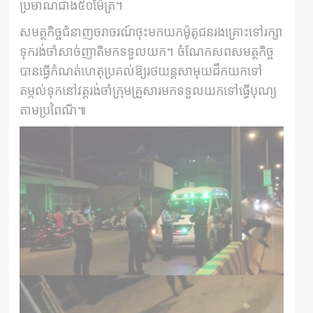
ប្រមាណជាង៥០ម៉ែត្រ។
សមត្ថកិច្ចជំនាញចរាចរណ៍ចុះមកយកម៉ូតូជនរងគ្រោះទៅរក្សា
ទុករង់ចាំសាច់ញាតិមកទទួលយក។ ចំណែកសពសមត្ថកិច្ច
បានធ្វើកំណត់ហេតុប្រគល់ឱ្យរថយន្តសាមុយដឹកយកទៅ
តម្កល់ទុកនៅវត្តរង់ចាំក្រុមគ្រួសារមកទទួលយកទៅធ្វើបុណ្យ
តាមប្រពៃណី៕