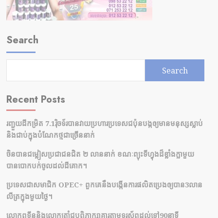
Search
Search
Recent Posts
រញ្ជួយដីកម្រិត​ 7.1រ៉ិចទ័របានវាយប្រហារប្រទេសជប៉ុនបង្កឲ្យមានមនុស្សស្លាប់​
និង​ជាប់ក្នុងបំណែកថ្មជាច្រើននាក់
ចិនបានជម្លៀសប្រជាជនជិត ២ លាននាក់ ខណៈព្យុះទីហ្វុងដ៏ខ្លាំងក្លាមួយ
បានបោកបក់ចូលដល់ដីគោក។
ប្រទេសជាសមាជិក OPEC+​ ពួកគេនឹងបង្កើនការផលិតប្រេងឲ្យបាន3លាន
លីត្រក្នុងមួយថ្ងៃ។
លោកពូទីននិងលោកត្រាំជូបពិភាក្សាគ្នារតាមទូរស័ព្ធដល់ទៅ90នាទី