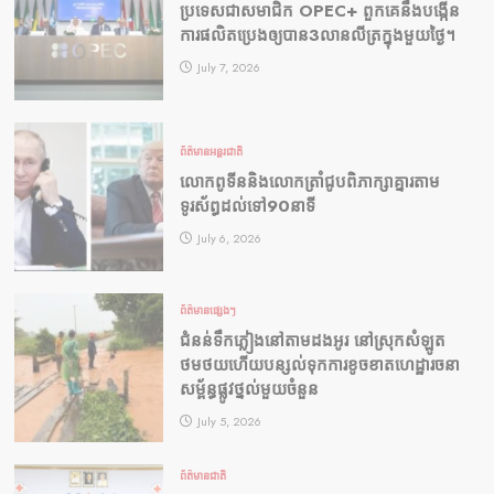
ប្រទេសជាសមាជិក OPEC+​ ពួកគេនឹងបង្កើន
ការផលិតប្រេងឲ្យបាន3លានលីត្រក្នុងមួយថ្ងៃ។
July 7, 2026
ព័ត៌មានអន្តរជាតិ
លោកពូទីននិងលោកត្រាំជូបពិភាក្សាគ្នារតាម
ទូរស័ព្ធដល់ទៅ90នាទី
July 6, 2026
ព័ត៌មានផ្សេងៗ
ជំនន់​ទឹកភ្លៀង​នៅ​តាម​ដងអូរ​ នៅ​ស្រុក​សំឡូត​
ថមថយ​ហើយ​បន្សល់​ទុក​ការ​ខូចខាត​ហេដ្ឋារចនា
សម្ព័ន្ធ​ផ្លូវថ្នល់​មួយ​ចំនួន
July 5, 2026
ព័ត៌មានជាតិ