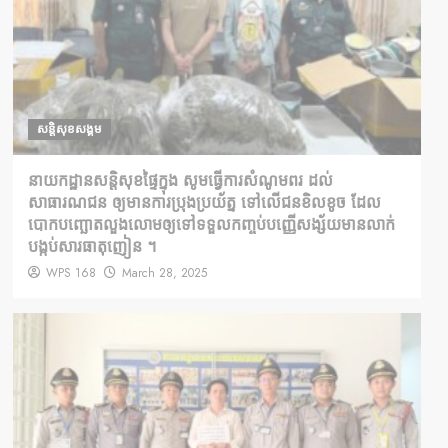
សន្តិសុខសង្គម
នាយកដ្ឋានសន្តិសុខផ្ទៃក្នុង សូមធ្វើការសំណូមពរ ដល់
សាធារណជន ឲ្យមានការប្រុងប្រយ័ត្ន ទៅលើជនខិលខូច ដែល
បោកបញ្ឆោតលួងលោមឲ្យទៅទទួលកញ្ចប់បញ្ញើសង្ស័យមានលាក់
បង្កប់សារធាតុញៀន ។
WPS 168
March 28, 2025