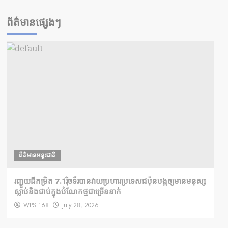
ព័ត៌មានផ្សេងៗ
ព័ត៌មានអន្តរជាតិ
រញ្ជួយដីកម្រិត​ 7.1រ៉ិចទ័របានវាយប្រហារប្រទេសជប៉ុនបង្កឲ្យមានមនុស្ស
ស្លាប់​និង​ជាប់ក្នុងបំណែកថ្មជាច្រើននាក់
WPS 168
July 28, 2026