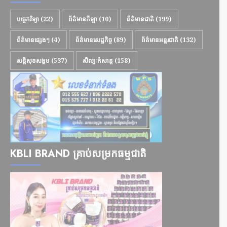
បច្ចេកវិទ្យា
(22)
ព័ត៌មានកីឡា
(10)
ព័ត៌មានជាតិ
(199)
ព័ត៌មានផ្សេងៗ
(4)
ព័ត៌មានសេដ្ឋកិច្ច
(89)
ព័ត៌មានអន្តរជាតិ
(132)
សន្តិសុខសង្គម
(537)
សិល្បៈកំសាន្ត
(158)
KBLI BRAND គ្រាប់សម្រកធម្មជាតិ