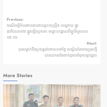
Previous:
ករណីអគ្គិភ័យឆាបឆេះរថយន្ត០១គ្រឿង បណ្តោយ ផ្លូវ
ជាតិលេខ៣២ ផ្លូវឡើងបូកគោ ចន្លោះបង្គោលគីឡូម៉ែត្រលេខ
១៥-១៦
Next:
បុរសម្នាក់ខឹងប្រពន្ធរត់ចោល០៣ថ្ងៃ សង្ស័យតែមានប្រុសថ្មី
បានយកសាំងចាក់ដុតនៅមុខបន្ទប់ជួល
More Stories