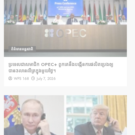
ព័ត៌មានអន្តរជាតិ
ប្រទេសជាសមាជិក OPEC+​ ពួកគេនឹងបង្កើនការផលិតប្រេងឲ្យ
បាន3លានលីត្រក្នុងមួយថ្ងៃ។
WPS 168
July 7, 2026