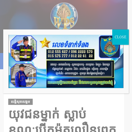
CLOSE
HOME
យុវជនម្នាក់ ស្លាប់ ខណៈបើកម៉ូតូលឿនពេក ជ្រុលទៅបុករបាំងថ្មពុះចែក
ទ្រូងផ្លូវ រួចបន្តទៅបុកបង្គោលភ្លើងថែមទៀត
សន្តិសុខសង្គម
យុវជនម្នាក់ ស្លាប់
ខណៈបើកម៉ូតូលឿនពេក