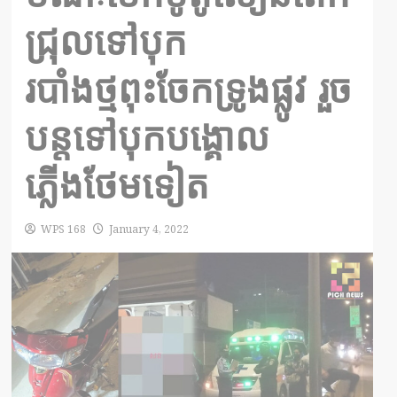
ជ្រុលទៅបុក
របាំងថ្មពុះចែកទ្រូងផ្លូវ រួច
បន្តទៅបុកបង្គោល
ភ្លើងថែមទៀត
WPS 168
January 4, 2022