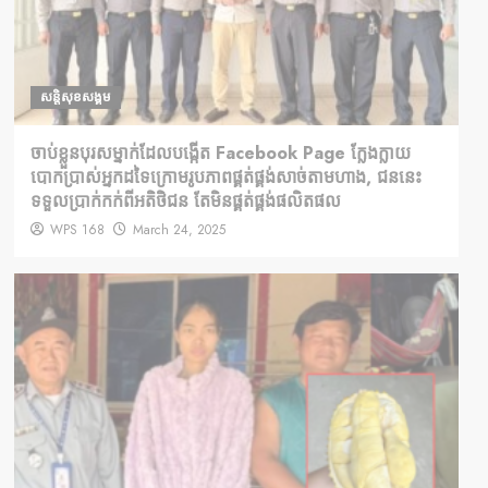
សន្តិសុខសង្គម
ចាប់ខ្លួនបុរសម្នាក់ដែលបង្កើត Facebook Page ក្លែងក្លាយ
បោកប្រាស់អ្នកដទៃក្រោមរូបភាពផ្គត់ផ្គង់សាច់តាមហាង, ជននេះ
ទទួលប្រាក់កក់ពីអតិថិជន តែមិនផ្គត់ផ្គង់ផលិតផល
WPS 168
March 24, 2025