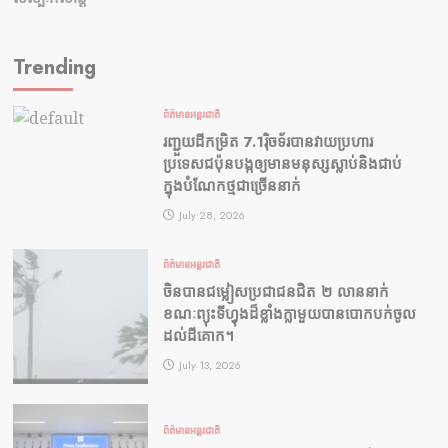
Trending
ព័ត៌មានអន្តរជាតិ
រញ្ជួយដីកម្រិត​ 7.1រ៉ិចទ័របានវាយប្រហារ
ប្រទេសជប៉ុនបង្កឲ្យមានមនុស្សស្លាប់​និង​ជាប់
ក្នុងបំណែកថ្មជាច្រើននាក់
July 28, 2026
ព័ត៌មានអន្តរជាតិ
ចិនបានជម្លៀសប្រជាជនជិត ២ លាននាក់
ខណៈព្យុះទីហ្វុងដ៏ខ្លាំងក្លាមួយបានបោកបក់ចូល
ដល់ដីគោក។
July 13, 2026
ព័ត៌មានអន្តរជាតិ