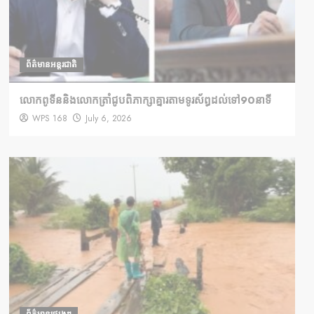
ព័ត៌មានអន្តរជាតិ
លោកពូទីននិងលោកត្រាំជូបពិភាក្សាគ្នារតាមទូរស័ព្ធដល់ទៅ90នាទី
WPS 168
July 6, 2026