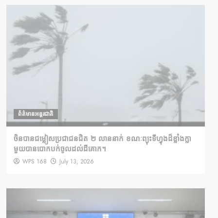
ព័ត៌មានអន្តរជាតិ
ចិនបានជម្លៀសប្រជាជនជិត ២ លាននាក់ ខណៈព្យុះទីហ្វុងដ៏ខ្លាំងក្លា
មួយបានបោកបក់ចូលដល់ដីគោក។
WPS 168
July 13, 2026