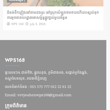
ព័ត៌មានផ្សេងៗ
ជំនន់​ទឹកភ្លៀង​នៅ​តាម​ដងអូរ​ នៅ​ស្រុក​សំឡូត​ថមថយ​ហើយ​បន្សល់​ទុក​
ការ​ខូចខាត​ហេដ្ឋារចនាសម្ព័ន្ធ​ផ្លូវថ្នល់​មួយ​ចំនួន
WPS 168
July 5, 2026
WPS168
ផ្ទះលេខ3A ជាន់ទី២, ផ្លូវបេតុង, ភូមិជាងទង, សង្កាត់ក្រាំងធ្នង់,
ខណ្ឌសែនសុខ, រាជធានីភ្នំពេញ
លេខទំនាក់ទំនង : 015 575 777 012 22 61 22
Email:
vetyeahenwps168@gmail.com
ក្រុមព័ត៌មាន