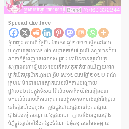
Spread the love
ភ្នំពេញ៖ កាលពី ថ្ងៃទី៤ ខែមករា ឆ្នាំ២០២២ ស្ថិតនៅតាម
បណ្តោយផ្លូវលេខ២៧១ សង្កាត់ចាក់អង្រែលើ ខណ្ឌមានជ័យ
រាជធានីភ្នំពេញ។សពជនរងគ្រោះ នៅមិនទាន់ស្គាល់អត្ត
សញ្ញាណនៅឡើយទេ។មុនកើតហេតុគាត់បានឃើញយុវជន
ម្នាក់បើកម៉ូតូម៉ាកហុងដាឌ្រីម សេ១២៥ស៊េរីឆ្នាំ២០២២ ពណ៌
ក្រហម មិនទាន់មានស្លាកលេខបើកតាមបណ្តោយ
ផ្លូវលេខ២៧១ក្នុងទិសដៅពីលិចមកកើតយ៉ាងលឿនខណៈ
មកដល់ចំណុចកើតហេតុបានរេចង្កូតម៉ូតូមកខាងឆ្វេងដៃជ្រុល
ទៅកៀររបាំងថ្មពុះចែកទ្រូងផ្លូវហើយជ្រុលទៅបុកបង្គោល
ភ្លើងថែមទៀតបណ្តាលឱ្យដួលបោកក្បាលនឹងបង្គោលភ្លើង
បំភ្លឺផ្លូវស្លាប់នៅនឹងកន្លែងចំណែកឯម៉ូតូខ្ទាតទៅមុខចម្ងាយ