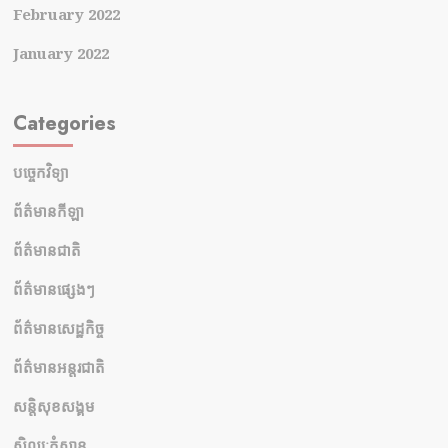
February 2022
January 2022
Categories
បច្ចេកវិទ្យា
ព័ត៌មានកីឡា
ព័ត៌មានជាតិ
ព័ត៌មានផ្សេងៗ
ព័ត៌មានសេដ្ឋកិច្ច
ព័ត៌មានអន្តរជាតិ
សន្តិសុខសង្គម
សិល្បៈកំសាន្ត