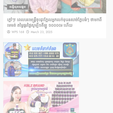
សន្តិសុខសង្គម
ក្តៅៗ! ពេលនេះមន្រ្តីចុះដុះក្អែលអ្នកលក់ទុរេនសាច់ក្លែបធំៗ ថាមកពី
មេមត់ តម្លៃធូរថ្លៃសូម្បី១គីឡូ ១០០០០៛ ហើយ
WPS 168
March 23, 2025