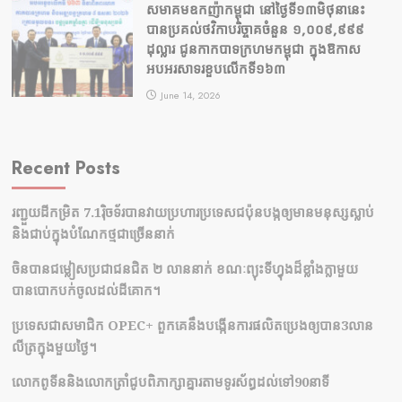
សមាគមឧកញ៉ាកម្ពុជា នៅថ្ងៃទី១៣មិថុនានេះ
បានប្រគល់ថវិកាបរិច្ចាគចំនួន ១,០០៩,៩៩៩
ដុល្លារ ជូនកាកបាទក្រហមកម្ពុជា ក្នុងឱកាស
អបអរសាទរខួបលើកទី១៦៣
June 14, 2026
Recent Posts
រញ្ជួយដីកម្រិត​ 7.1រ៉ិចទ័របានវាយប្រហារប្រទេសជប៉ុនបង្កឲ្យមានមនុស្សស្លាប់​
និង​ជាប់ក្នុងបំណែកថ្មជាច្រើននាក់
ចិនបានជម្លៀសប្រជាជនជិត ២ លាននាក់ ខណៈព្យុះទីហ្វុងដ៏ខ្លាំងក្លាមួយ
បានបោកបក់ចូលដល់ដីគោក។
ប្រទេសជាសមាជិក OPEC+​ ពួកគេនឹងបង្កើនការផលិតប្រេងឲ្យបាន3លាន
លីត្រក្នុងមួយថ្ងៃ។
លោកពូទីននិងលោកត្រាំជូបពិភាក្សាគ្នារតាមទូរស័ព្ធដល់ទៅ90នាទី