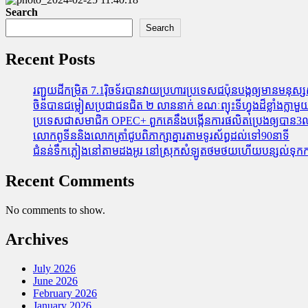
Search
Search
Recent Posts
រញ្ជួយដីកម្រិត​ 7.1រ៉ិចទ័របានវាយប្រហារប្រទេសជប៉ុនបង្កឲ្យមានមនុស្សស្
ចិនបានជម្លៀសប្រជាជនជិត ២ លាននាក់ ខណៈព្យុះទីហ្វុងដ៏ខ្លាំងក្
ប្រទេសជាសមាជិក OPEC+​ ពួកគេនឹងបង្កើនការផលិតប្រេងឲ្យបាន3លាន
លោកពូទីននិងលោកត្រាំជូបពិភាក្សាគ្នារតាមទូរស័ព្ធដល់ទៅ90នាទី
ជំនន់​ទឹកភ្លៀង​នៅ​តាម​ដងអូរ​ នៅ​ស្រុក​សំឡូត​ថមថយ​ហើយ​បន្សល់​ទុក​ការ​ខ
Recent Comments
No comments to show.
Archives
July 2026
June 2026
February 2026
January 2026