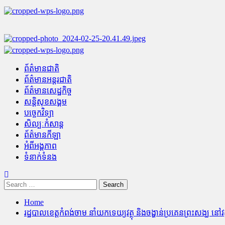
Skip
to
content
Primary
Menu
ព័ត៌មានជាតិ
ព័ត៌មានអន្តរជាតិ
ព័ត៌មានសេដ្ឋកិច្ច
សន្តិសុខសង្គម
បច្ចេកវិទ្យា
សិល្បៈកំសាន្ត
ព័ត៌មានកីឡា
អំពីអង្គភាព
ទំនាក់ទំនង
Search
for:
Home
រដ្ឋបាលខេត្តកំពង់ចាម នាំយកទេយ្យវត្ថុ និងចង្ហាន់ប្រគេនព្រះសង្ឃ នៅវ