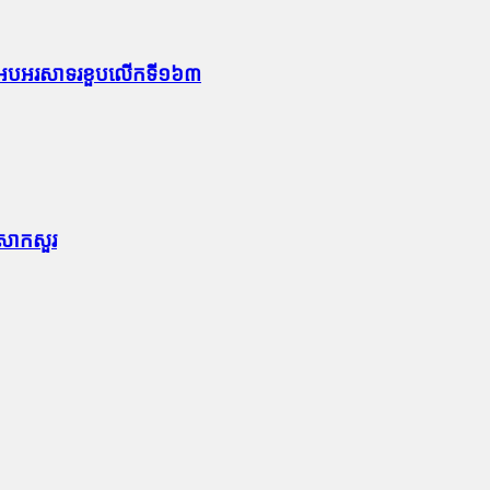
ឱកាសអបអរសាទរខួបលើកទី១៦៣
ទៅសាកសួរ