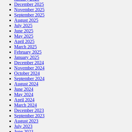
December 2025
November 2025
September 2025
August 2025
July 2025
June 2025
May 2025
April 2025
March 2025
February 2025
January 2025
December 2024
November 2024
October 2024
September 2024
August 2024
June 2024
May 2024
April 2024
March 2024
December 2023
September 2023
August 2023
July 2023
June 2023