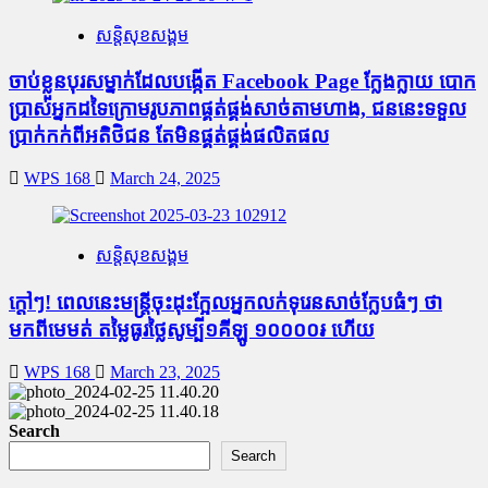
សន្តិសុខសង្គម
ចាប់ខ្លួនបុរសម្នាក់ដែលបង្កើត Facebook Page ក្លែងក្លាយ បោក
ប្រាស់អ្នកដទៃក្រោមរូបភាពផ្គត់ផ្គង់សាច់តាមហាង, ជននេះទទួល
ប្រាក់កក់ពីអតិថិជន តែមិនផ្គត់ផ្គង់ផលិតផល
WPS 168
March 24, 2025
សន្តិសុខសង្គម
ក្តៅៗ! ពេលនេះមន្រ្តីចុះដុះក្អែលអ្នកលក់ទុរេនសាច់ក្លែបធំៗ ថា
មកពីមេមត់ តម្លៃធូរថ្លៃសូម្បី១គីឡូ ១០០០០៛ ហើយ
WPS 168
March 23, 2025
Search
Search