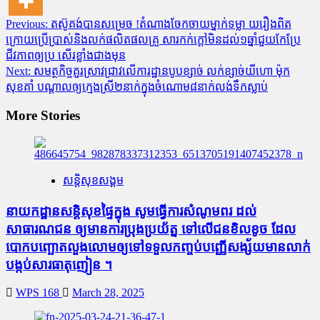
Post
Previous:
តស៊ូគង់បានសម្រេច !តំណាងចែកចាយម្នាក់ទម្លា យរឿងពិត
ក្រោយប្រើប្រាស់និងលក់ផលិតផលគ្រួ សារកក់ក្តៅមិនដល់១ឆ្នាំជួយកែប្រែ
navigation
ជីវភាពឲ្យប្រ សើរខ្លាំងជាងមុន
Next:
សមត្ថកិច្ចគួរស្រាវជ្រាវលើការដ្ឋានបូបខ្សាច់ លក់ខ្សាច់យីហោ ម៉ុក
សុខគាំ បណ្ដាលឲ្យក្មេងស្រី២នាក់ក្នុងចំណោម៨នាក់លង់ទឹកស្លាប់
More Stories
សន្តិសុខសង្គម
នាយកដ្ឋានសន្តិសុខផ្ទៃក្នុង សូមធ្វើការសំណូមពរ ដល់
សាធារណជន ឲ្យមានការប្រុងប្រយ័ត្ន ទៅលើជនខិលខូច ដែល
បោកបញ្ឆោតលួងលោមឲ្យទៅទទួលកញ្ចប់បញ្ញើសង្ស័យមានលាក់
បង្កប់សារធាតុញៀន ។
WPS 168
March 28, 2025