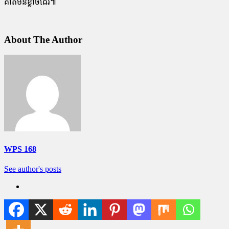
គាត់មិនខ្លាចដែរ៕
About The Author
WPS 168
See author's posts