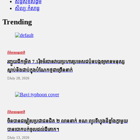
សន្តិសុខសង្គម
សិល្បៈកំសាន្ត
Trending
ព័ត៌មានអន្តរជាតិ
រញ្ជួយដីកម្រិត​ 7.1រ៉ិចទ័របានវាយប្រហារប្រទេសជប៉ុនបង្កឲ្យមានមនុស្ស
ស្លាប់​និង​ជាប់ក្នុងបំណែកថ្មជាច្រើននាក់
July 28, 2026
ព័ត៌មានអន្តរជាតិ
ចិនបានជម្លៀសប្រជាជនជិត ២ លាននាក់ ខណៈព្យុះទីហ្វុងដ៏ខ្លាំងក្លាមួយ
បានបោកបក់ចូលដល់ដីគោក។
July 13, 2026