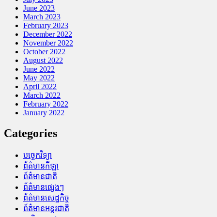
June 2023
March 2023
February 2023
December 2022
November 2022
October 2022
August 2022
June 2022
May 2022
April 2022
March 2022
February 2022
January 2022
Categories
បច្ចេកវិទ្យា
ព័ត៌មានកីឡា
ព័ត៌មានជាតិ
ព័ត៌មានផ្សេងៗ
ព័ត៌មានសេដ្ឋកិច្ច
ព័ត៌មានអន្តរជាតិ