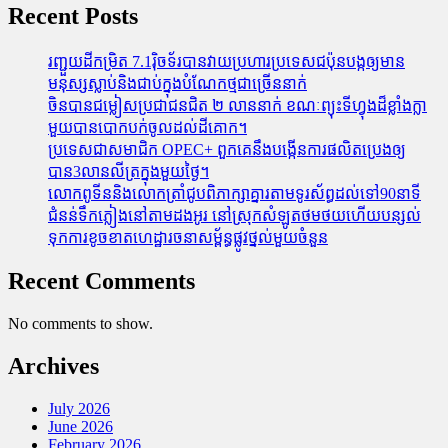
Recent Posts
រញ្ជួយដីកម្រិត​ 7.1រ៉ិចទ័របានវាយប្រហារប្រទេសជប៉ុនបង្កឲ្យមាន
មនុស្សស្លាប់​និង​ជាប់ក្នុងបំណែកថ្មជាច្រើននាក់
ចិនបានជម្លៀសប្រជាជនជិត ២ លាននាក់ ខណៈព្យុះទីហ្វុងដ៏ខ្លាំងក្លា
មួយបានបោកបក់ចូលដល់ដីគោក។
ប្រទេសជាសមាជិក OPEC+​ ពួកគេនឹងបង្កើនការផលិតប្រេងឲ្យ
បាន3លានលីត្រក្នុងមួយថ្ងៃ។
លោកពូទីននិងលោកត្រាំជូបពិភាក្សាគ្នារតាមទូរស័ព្ធដល់ទៅ90នាទី
ជំនន់​ទឹកភ្លៀង​នៅ​តាម​ដងអូរ​ នៅ​ស្រុក​សំឡូត​ថមថយ​ហើយ​បន្សល់​
ទុក​ការ​ខូចខាត​ហេដ្ឋារចនាសម្ព័ន្ធ​ផ្លូវថ្នល់​មួយ​ចំនួន
Recent Comments
No comments to show.
Archives
July 2026
June 2026
February 2026