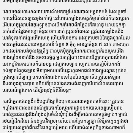
សមត្ថកិច្ចសម្រេចបាញ់បំបែកកង់ទើបចាប់ជនសង្ស័យនោះបាន។
ដោយម្ចាស់ហាងខលរាយការណ៍មកកម្លាំងនគរបាលអន្តរាគមន៍ ដែលប្រចាំ
ការនៅជិតបេនឡានចុងកៅស៊ូ នៅពេលកម្លាំងសមត្ថកិច្ចទៅដល់ក៏បានសួររក
ដើមហេតុស្រាប់តៃកុងឡានបានបើករត់គេចពីកន្លែងកើតហេតុ ដោយទុកគ្នា
គាត់នៅកន្លែងម៉ាស្សា ចំនួន ០៣ នាក់ ប្រុសទាំងអស់ ត្រូវបានកម្លាំងយើង
ឃាត់ទុកនៅកន្លែងកើតហេតុ ហើយក៏មានការ ដេញតាមចាប់តៃកុងឡានដែល
មានកម្លាំងនគរបាលអន្តរាគមន៍ ចំនួន ៥ ម៉ូតូ មានគ្នាចំនួន ៧ នាក់ តាមរហូត
មកដល់កែងបត់ចូលវត្តព្រិន្ទ បានបុកម៉ូតូកម្លាំងនគរបាលម្នាក់រងរបួសជើង
ខាងស្តាំ០១នាក់និង ខូចខាតម៉ូតូ មួយគ្រឿង។ ដោយឃើញហេតុការណ៍បែប
នេះកម្លាំងនគរបាលក៏បានបន្ត ដេញតាមឡាន រហូតបានបាញ់បំបែកកង់
កង់ឡានតៃកុងឡាន មិនព្រមឈប់បើបន្តរហូតមកដល់ខាងត្បូងស្ពាន ក្រវាត់
ក្រុងស្ពានប៊ីឡាញ មកបុកនិងរោងការទៅមុខលែងរួច ទើបត្រូវឃាត់ឡាន
និងតាកុងឡានបាន ហើយក៏ប្រគល់ជូនខាងជំនាញការិយាល័យនគរបាល
ចរាចរណ៍ផ្លូវគោក ដើម្បីអនុវត្តនីតិវិធីបន្ត។
ករណីអ្នករថយន្តដឹកដីបង្កហិង្សានិងបុកនគរបាលអន្តរាគមន៍នោះ ត្រូវបាន
កម្លាំងគោបាលចរាចរណ៍ផ្លូវគោកនៃស្នងការដ្ឋាននគរបាលខេត្តសៀមរាប
ឃាត់ខ្លួនជនបង្កនិងកំពុងរៀបចំសំណុំរឿងដើម្បីចាត់ការតាមផ្លូវច្បាប់។ ម្ចាស់
រថយន្តដឹកដីនេះ ទំនងស្រវឹងស្រា ហើយបានស្រែកឡូឡា និងអួតក្អេងក្អាងថា
ជាខ្សែរបស់ថ្នាក់ដឹកនាំនៃខេត្តសៀមរាប ហើយចង់សមត្ថកិច្ចខាងណាមកក៏