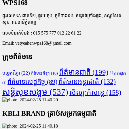
WPS168
ផ្ទះលេខ3A ជាន់ទី២, ផ្លូវបេតុង, ភូមិជាងទង, សង្កាត់ក្រាំងធ្នង់, ខណ្ឌសែន
សុខ, រាជធានីភ្នំពេញ
លេខទំនាក់ទំនង : 015 575 777 012 22 61 22
Email:
vetyeahenwps168@gmail.com
ក្រុមព័ត៌មាន
ព័ត៌មានជាតិ
(199)
បច្ចេកវិទ្យា
(22)
ព័ត៌មានកីឡា
(10)
ព័ត៌មានផ្សេងៗ
ព័ត៌មានអន្តរជាតិ
(132)
ព័ត៌មានសេដ្ឋកិច្ច
(89)
(4)
សន្តិសុខសង្គម
(537)
សិល្បៈកំសាន្ត
(158)
KBLI BRAND គ្រាប់សម្រកធម្មជាតិ